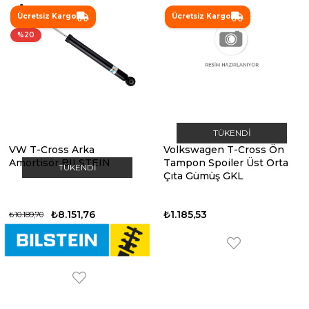
Ücretsiz Kargo
Ücretsiz Kargo
%20
TÜKENDI
VW T-Cross Arka
Volkswagen T-Cross Ön
Amortisör BILSTEIN
Tampon Spoiler Üst Orta
TÜKENDI
Çıta Gümüş GKL
₺8.151,76
₺1.185,53
₺10.189,70