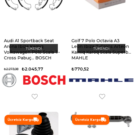
Audi A1 Sportback Seat
Golf 7 Polo Octavia A3
Arona Ibiza Kamiq
Leon Ibiza T-Cross Arteon
TÜKENDI
TÜKENDI
Volkswagen Polo Scala T-
Kamiq Karoq Scala Superb...
Cross Pabuç... BOSCH
MAHLE
₺2.045,77
₺770,52
₺2.273,08
%8
Ücretsiz Kargo
Ücretsiz Kargo