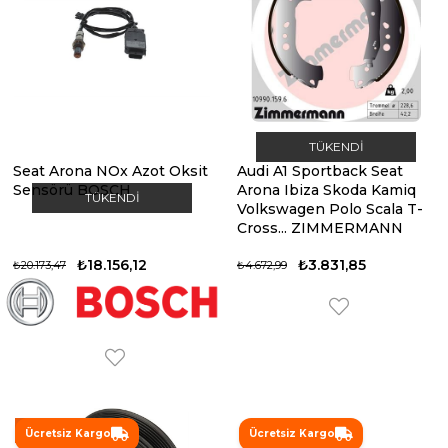
TÜKENDI
Seat Arona NOx Azot Oksit
Audi A1 Sportback Seat
Sensörü BOSCH
Arona Ibiza Skoda Kamiq
TÜKENDI
Volkswagen Polo Scala T-
Cross... ZIMMERMANN
₺18.156,12
₺3.831,85
₺20.173,47
₺4.672,99
%10
Ücretsiz Kargo
Ücretsiz Kargo