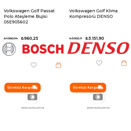
Volkswagen Golf Passat
Volkswagen Golf Klima
Polo Ateşleme Bujisi
Kompresörü DENSO
05E905602
₺960,25
₺3.151,90
₺1.066,94
₺3.502,11
Ücretsiz Kargo
Ücretsiz Kargo