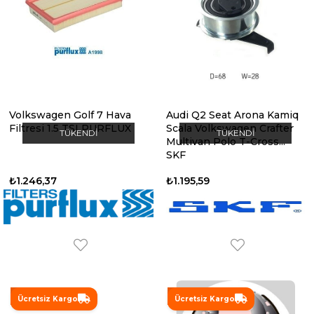
Volkswagen Golf 7 Hava
Audi Q2 Seat Arona Kamiq
Filtresi 1.5 TSI PURFLUX
Scala Volkswagen Crafter
TÜKENDI
TÜKENDI
Multivan Polo T-Cross...
SKF
₺1.246,37
₺1.195,59
%10
%18
Ücretsiz Kargo
Ücretsiz Kargo