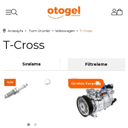
Anasayfa
Tüm Ürünler
Volkswagen
T-Cross
T-Cross
Sıralama
Filtreleme
%10
%10
Ücretsiz Kargo