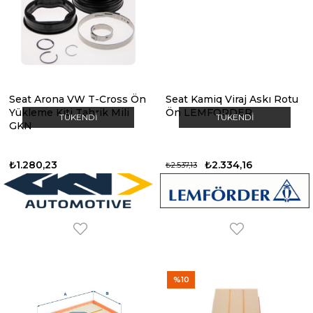
Seat Arona VW T-Cross Ön
Seat Kamiq Viraj Askı Rotu
Yükleme Kiti Tahrik Mili
Ön LEMFORDER
TÜKENDI
TÜKENDI
GKN
₺1.280,23
₺2.334,16
₺2.537,13
%10