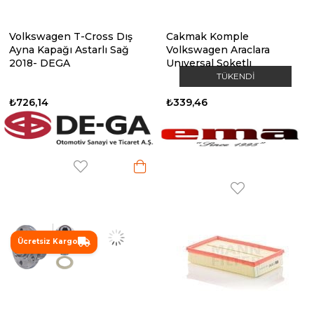
Volkswagen T-Cross Dış
Cakmak Komple
Ayna Kapağı Astarlı Sağ
Volkswagen Araclara
2018- DEGA
Unıversal Soketlı
TÜKENDI
₺726,14
₺339,46
Ücretsiz Kargo