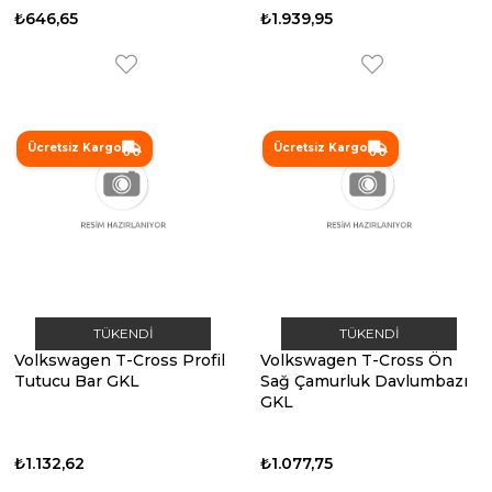
₺646,65
₺1.939,95
Ücretsiz Kargo
Ücretsiz Kargo
TÜKENDI
TÜKENDI
Volkswagen T-Cross Profil
Volkswagen T-Cross Ön
Tutucu Bar GKL
Sağ Çamurluk Davlumbazı
GKL
₺1.132,62
₺1.077,75