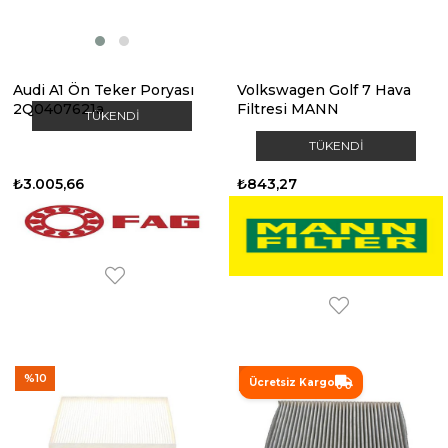
Audi A1 Ön Teker Poryası
Volkswagen Golf 7 Hava
2Q0407621a
Filtresi MANN
TÜKENDI
TÜKENDI
₺3.005,66
₺843,27
%10
%10
Ücretsiz Kargo