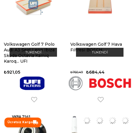
Volkswagen Golf 7 Polo
Volkswagen Golf 7 Hava
Audi A3 Seat Leon Ibiza
Filtresi BOSCH
TÜKENDI
TÜKENDI
Skoda Octavia Kamiq
Karoq... UFI
₺921,05
₺684,44
₺760,49
Ücretsiz Kargo