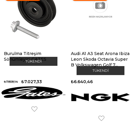
Burulma Titreşim
Audi A1 A3 Seat Arona Ibiza
Sönümleyici GATES
Leon Skoda Octavia Super
TÜKENDI
B Volkswagen Golf 7...
TÜKENDI
₺7.027,33
₺6.640,46
₺7.808,14