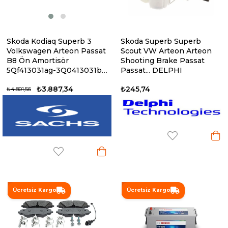
Skoda Kodiaq Superb 3
Skoda Superb Superb
Volkswagen Arteon Passat
Scout VW Arteon Arteon
B8 Ön Amortisör
Shooting Brake Passat
5Qf413031ag-3Q0413031bf-
Passat... DELPHI
3Q0413
₺3.887,34
₺245,74
₺4.801,56
%10
%10
Ücretsiz Kargo
Ücretsiz Kargo