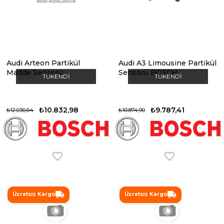
Audi Arteon Partikül
Audi A3 Limousine Partikül
Madde Sensörü
Sensörü BOSCH
TÜKENDI
TÜKENDI
₺10.832,98
₺9.787,41
₺12.036,64
₺10.874,90
Ücretsiz Kargo
Ücretsiz Kargo