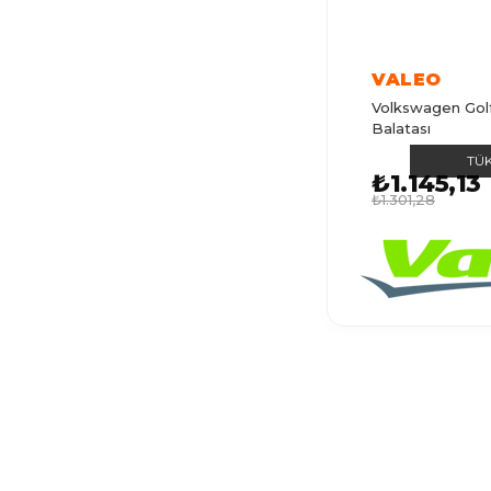
CRAFTER
POLO 3
VALEO
PASSAT
Volkswagen Golf
Balatası
TIGUAN
TÜ
GOLF 2
₺1.145,13
₺1.301,28
CADDY 1
POLO 4
GOLF 1
BORA
POLO 6
GOLF 6
POLO 2
T ROC