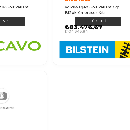
Iv Golf Variant
Volkswagen Golf Variant Cg5
B12pk Amortisör Kiti
KENDI
TÜKENDI
₺83.476,67
₺104.345,84