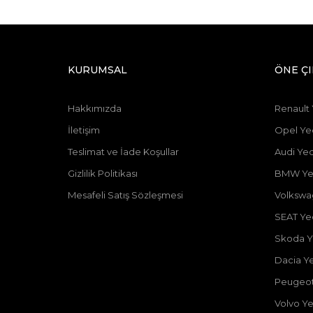
KURUMSAL
ÖNE Ç
Hakkımızda
Renault
İletişim
Opel Ye
Teslimat ve İade Koşullar
Audi Ye
Gizlilik Politikası
BMW Ye
Mesafeli Satış Sözleşmesi
Volkswa
SEAT Ye
Skoda Y
Dacia Y
Peugeot
Volvo Y