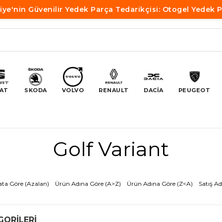
iye'nin Güvenilir Yedek Parça Tedarikçisi: Otogel Yedek 
AT
SKODA
VOLVO
RENAULT
DACİA
PEUGEOT
Golf Variant
ata Göre (Azalan)
Ürün Adına Göre (A>Z)
Ürün Adına Göre (Z<A)
Satış Ad
GORILERI