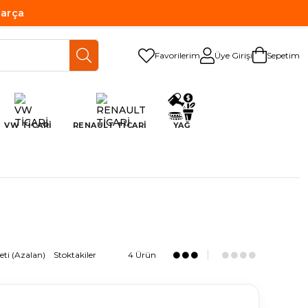
Parça
Favorilerim
Üye Girişi
Sepetim
VW TİCARİ
RENAULT TİCARİ
YAĞ
eti (Azalan)
Stoktakiler
4 Ürün