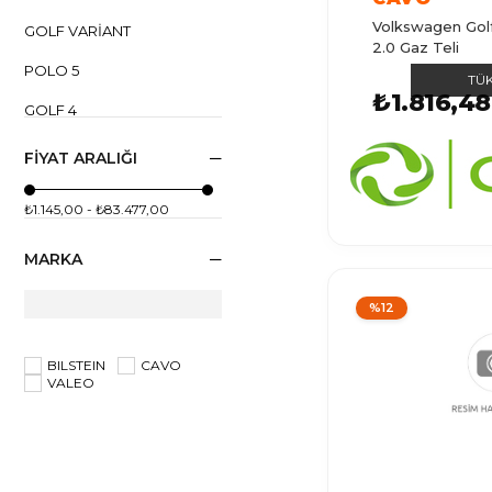
Volkswagen Golf 
GOLF VARIANT
2.0 Gaz Teli
POLO 5
TÜ
₺1.816,48
GOLF 4
POLO 1
FIYAT ARALIĞI
POLO
₺1.145,00 - ₺83.477,00
CADDY 3
MARKA
GOLF 5
GOLF
%12
GOLF 7
BILSTEIN
CAVO
VALEO
CADDY 2
CADDY
GOLF 3