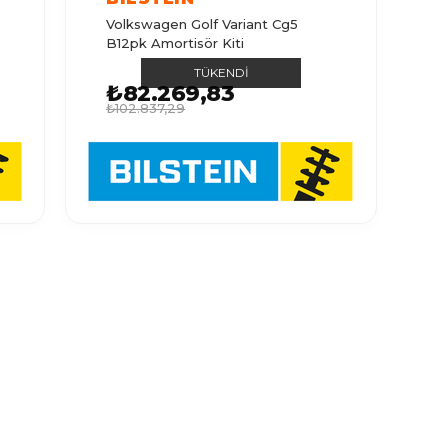
Volkswagen Golf Variant Cg5
B12pk Amortisör Kiti
TÜKENDI
₺82.269,83
₺102.837,29