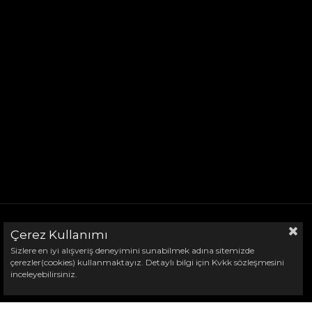
TOURAN 1
VENTO
TOUAREG
TOUAREG 3
JETTA 1
JETTA 3
© 2025 Ticimax - Tüm hakları saklıdır.
JETTA 2
SCIROCCO
TRANSPORTER
Çerez Kullanımı
GOLF MK2
Sizlere en iyi alışveriş deneyimini sunabilmek adına sitemizde
BEETLE
çerezler(cookies) kullanmaktayız. Detaylı bilgi için Kvkk sözleşmesini
inceleyebilirsiniz.
PASSAT B5