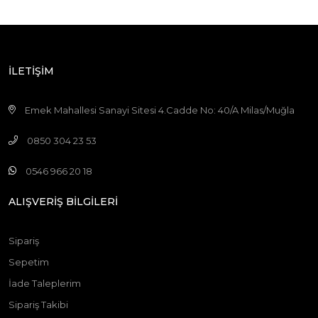
T CROSS
GOLF 8
İLETİŞİM
TRANSPORTER T5
TRANSPORTER T4
Emek Mahallesi Sanayi Sitesi 4.Cadde No: 40/A Milas/Muğla
TRANSPORTER T6
0850 304 23 53
CADDY 4
0546 966 20 18
JETTA
ALIŞVERİŞ BİLGİLERİ
POLO 7
AMAROK
Sipariş
SHARAN
Sepetim
LUPO
İade Taleplerim
TOURAN
Sipariş Takibi