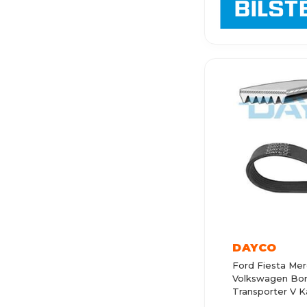
PASSAT B3
GOLF MK3
TRANSPORTER T3
NEW BEETLE
GOLF MK1
PASSAT VARIANT
CORRADO
TRANSPORTER T7
JETTA 4
POLO 6R
ARTEON
DAYCO
Ford Fiesta Mer
POLO 9N
Volkswagen Bor
Transporter V Kay
ID.3
6960612