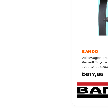
T CROSS
GOLF 8
TRANSPORTER T5
TRANSPORTER T4
TRANSPORTER T6
CADDY 4
BANDO
Volkswagen Tra
JETTA
Renault Toyota K
5750.Gr-054903
POLO 7
03F260849a
₺817,86
AMAROK
SHARAN
LUPO
TOURAN