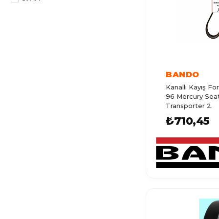
CRAFTER
POLO 3
PASSAT
TIGUAN
BANDO
GOLF 2
Kanallı Kayış For
CADDY 1
96 Mercury Sea
Transporter 2.
POLO 4
₺710,45
GOLF 1
BORA
POLO 6
GOLF 6
POLO 2
T ROC