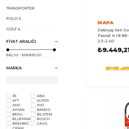
TRANSPORTER
POLO 5
MAPA
GOLF 4
Debrıyaj Seti Gol
Passat Iıı 1.8 88
POLO 1
2.5-2.4D
FIYAT ARALIĞI
₺9.449,2
POLO
₺62,00 - ₺116.835,00
CADDY 3
MARKA
GOLF 5
GOLF
GOLF 7
3E
ABA
AFT
ALPER
CADDY 2
AMC
AYD
AYHAN
BANDO
CADDY
BERU
BILSTEIN
BLUEPRINT
BOSCH
GOLF 3
BREMBO
CAVO
CIFAM