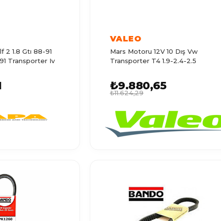
VALEO
f 2 1.8 Gtı 88-91
Mars Motoru 12V 10 Dış Vw
-91 Transporter Iv
Transporter T4 1.9-2.4-2.5
1
₺9.880,65
₺11.624,29