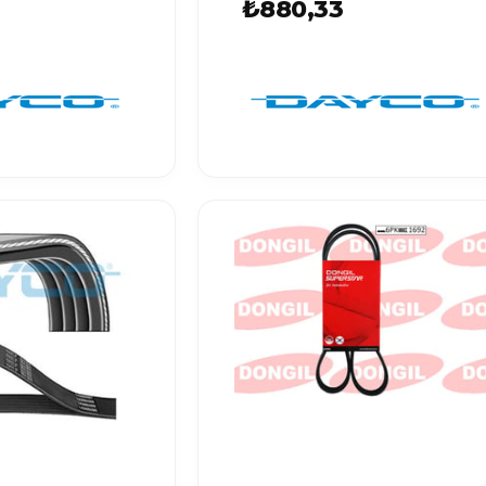
₺880,33