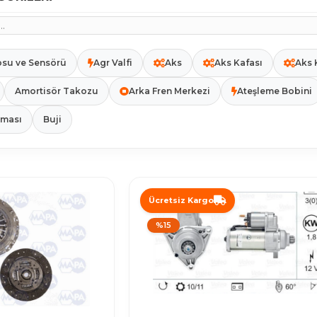
osu ve Sensörü
Agr Valfi
Aks
Aks Kafası
Aks 
Amortisör Takozu
Arka Fren Merkezi
Ateşleme Bobini
aması
Buji
Ücretsiz Kargo
%15