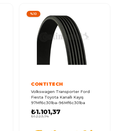
%10
CONTITECH
Volkswagen Transporter Ford
Fiesta Toyota Kanallı Kayış
97Mf6c301ba-96Mf6c301ba
₺1.101,37
₺1.223,74