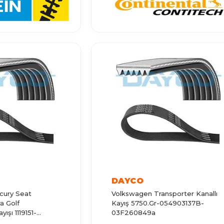
DAYCO
cury Seat
Volkswagen Transporter Kanallı
a Golf
Kayış 5750.Gr-054903137B-
ışı 1119151-
03F260849a