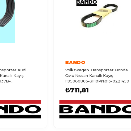
BANDO
nsporter Audi
Volkswagen Transporter Honda
anallı Kayış
Civic Nissan Kanallı Kayış
137B-
1195060U05-31110Pra013-0221459
₺711,81