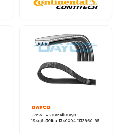
DAYCO
Bmw F45 Kanallı Kayış
1S4q6c301ba-1340004-1133960-85