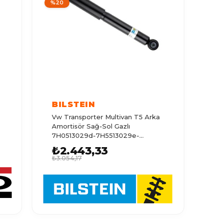
%20
BILSTEIN
Vw Transporter Multivan T5 Arka
Amortisör Sağ-Sol Gazlı
7H0513029d-7H5513029e-
7E051302
₺2.443,33
₺3.054,17