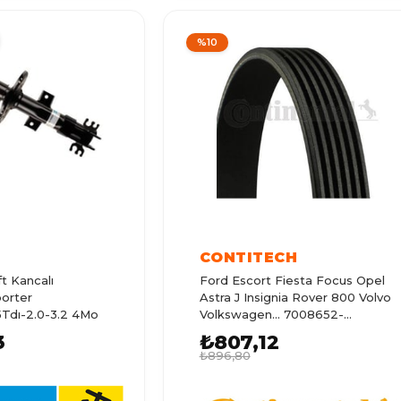
%10
CONTITECH
t Kancalı
Ford Escort Fiesta Focus Opel
porter
Astra J Insignia Rover 800 Volvo
.5Tdı-2.0-3.2 4Mo
Volkswagen... 7008652-
948F6c301da-03L903137a
3
₺807,12
₺896,80