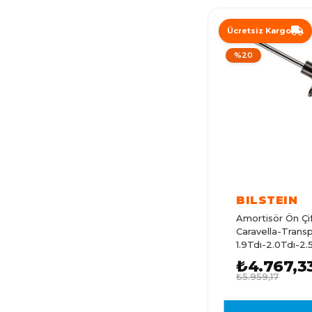
TOURAN 1
Ücretsiz Kargo
VENTO
%20
TOUAREG
TOUAREG 3
JETTA 1
JETTA 3
JETTA 2
SCIROCCO
BILSTEIN
GOLF MK2
Amortisör Ön Çif
Caravella-Trans
BEETLE
1.9Tdı-2.0Tdı-2
PASSAT B5
₺4.767,3
₺5.959,17
TRANSPORTER T2