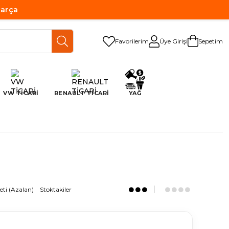
Parça
Favorilerim
Üye Girişi
Sepetim
VW TİCARİ
RENAULT TİCARİ
YAĞ
eti (Azalan)
Stoktakiler