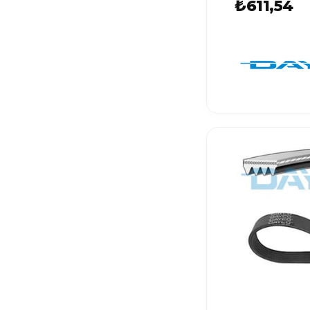
₺611,54
ID.4
PASSAT B7
PASSAT B8
ID.5
GOLF PLUS
CADDY 5
PASSAT B6
EOS
TOURAN 3
T-ROC
T-CROSS
POLO 6N