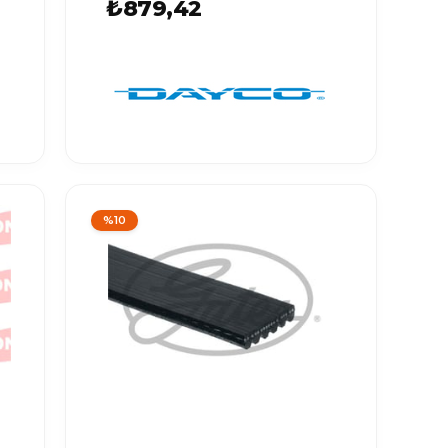
₺879,42
%10