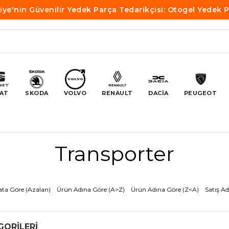
iye'nin Güvenilir Yedek Parça Tedarikçisi: Otogel Yedek 
AT
SKODA
VOLVO
RENAULT
DACİA
PEUGEOT
Transporter
ata Göre (Azalan)
Ürün Adına Göre (A>Z)
Ürün Adına Göre (Z<A)
Satış Ad
GORILERI