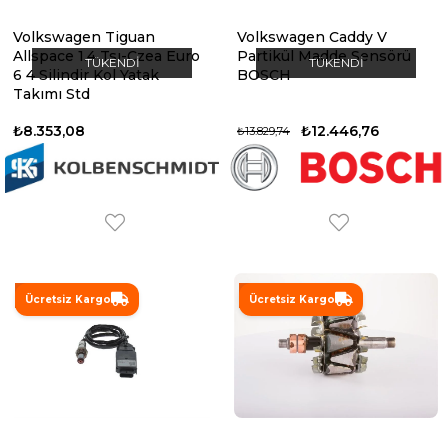
Volkswagen Tiguan
Volkswagen Caddy V
Allspace 1.4 Tsı-Czea Euro
Partikül Madde Sensörü
TÜKENDI
TÜKENDI
6 4 Silindir Kol Yatak
BOSCH
Takımı Std
₺8.353,08
₺12.446,76
₺13.829,74
%10
%10
Ücretsiz Kargo
Ücretsiz Kargo