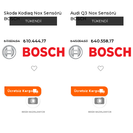
Skoda Kodiaq Nox Sensörü
Audi Q3 Nox Sensörü
BOSCH
BOSCH
TÜKENDI
TÜKENDI
₺10.444,17
₺40.558,17
₺11.604,64
₺45.064,63
%20
%20
Ücretsiz Kargo
Ücretsiz Kargo