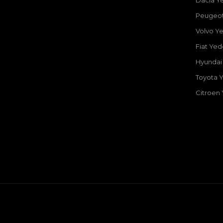
Dacia Y
Peugeot
Volvo Y
Fiat Ye
Hyundai
Toyota 
Citroen