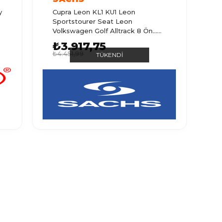
y
Cupra Leon KL1 KU1 Leon
Sportstourer Seat Leon
Volkswagen Golf Alltrack 8 Ön...
SACHS
₺3.917,75
₺4.451,99
TÜKENDI