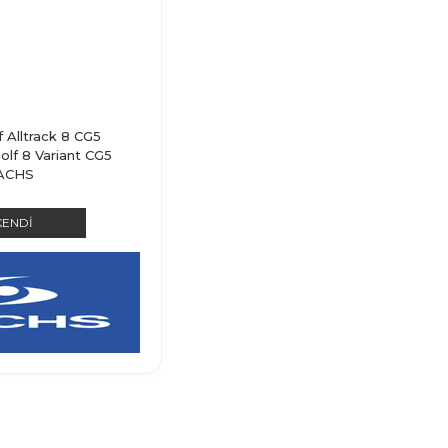
 Alltrack 8 CG5
olf 8 Variant CG5
SACHS
KENDI