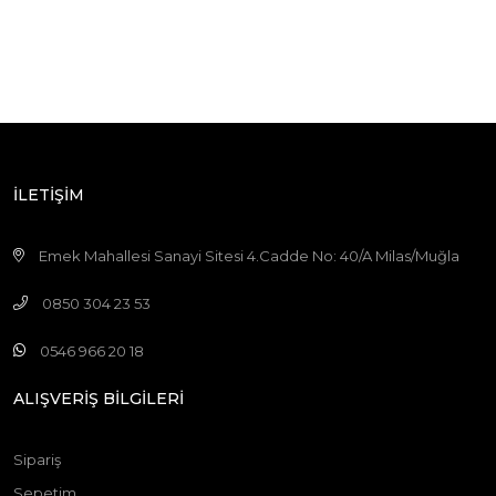
T CROSS
GOLF 8
TRANSPORTER T5
TRANSPORTER T4
İLETİŞİM
TRANSPORTER T6
CADDY 4
Emek Mahallesi Sanayi Sitesi 4.Cadde No: 40/A Milas/Muğla
JETTA
0850 304 23 53
POLO 7
0546 966 20 18
AMAROK
SHARAN
ALIŞVERİŞ BİLGİLERİ
LUPO
Sipariş
TOURAN
Sepetim