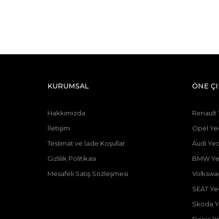
KURUMSAL
ÖNE Ç
Hakkımızda
Renault
İletişim
Opel Ye
Teslimat ve İade Koşullar
Audi Ye
Gizlilik Politikası
BMW Ye
Mesafeli Satış Sözleşmesi
Volkswa
SEAT Ye
Skoda Y