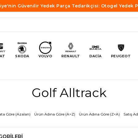
iye'nin Güvenilir Yedek Parça Tedarikçisi: Otogel Yedek 
AT
SKODA
VOLVO
RENAULT
DACİA
PEUGEOT
Golf Alltrack
ata Göre (Azalan)
Ürün Adına Göre (A>Z)
Ürün Adına Göre (Z<A)
Satış Ad
GORILERI