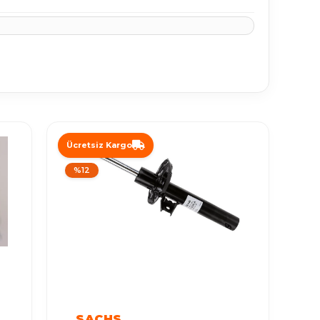
Ücretsiz Kargo
%12
SACHS