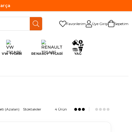
Parça
Favorilerim
Üye Girişi
Sepetim
VW TİCARİ
RENAULT TİCARİ
YAĞ
eti (Azalan)
Stoktakiler
4 Ürün