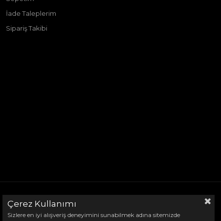
TOURAN 1
İade Taleplerim
VENTO
Sipariş Takibi
TOUAREG
TOUAREG 3
JETTA 1
JETTA 3
JETTA 2
SCIROCCO
© 2025 Ticimax - Tüm hakları saklıdır.
TRANSPORTER
GOLF MK2
BEETLE
Çerez Kullanımı
PASSAT B5
Sizlere en iyi alışveriş deneyimini sunabilmek adına sitemizde