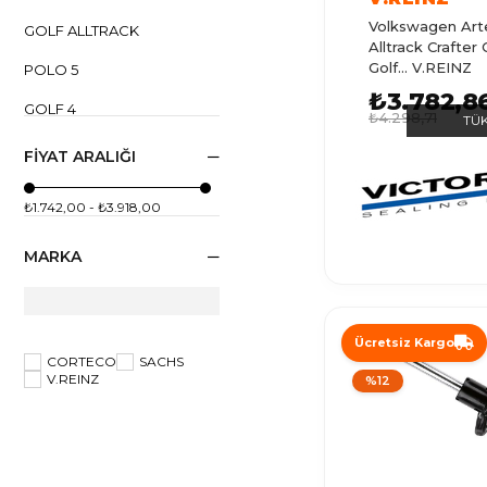
Volkswagen Art
GOLF ALLTRACK
Alltrack Crafter 
Golf... V.REINZ
POLO 5
₺3.782,8
GOLF 4
₺4.298,71
TÜ
POLO 1
FIYAT ARALIĞI
POLO
₺1.742,00 - ₺3.918,00
CADDY 3
MARKA
GOLF 5
GOLF
GOLF 7
Ücretsiz Kargo
CORTECO
SACHS
V.REINZ
%12
CADDY 2
CADDY
GOLF 3