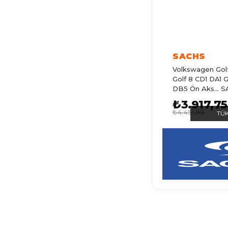
CRAFTER
POLO 3
PASSAT
SACHS
TIGUAN
Volkswagen Golf
Golf 8 CD1 DA1 G
GOLF 2
DB5 Ön Aks... 
CADDY 1
₺3.917,75
₺4.451,99
TÜ
POLO 4
GOLF 1
BORA
POLO 6
GOLF 6
POLO 2
T ROC