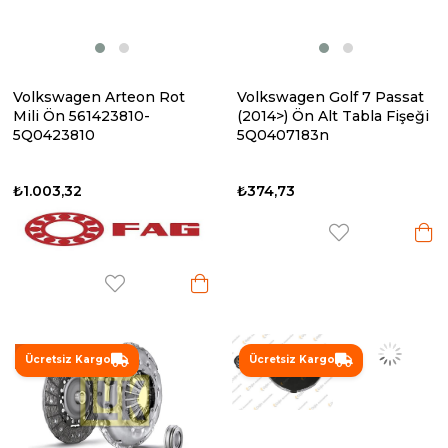
Volkswagen Arteon Rot
Volkswagen Golf 7 Passat
Mili Ön 561423810-
(2014>) Ön Alt Tabla Fişeği
5Q0423810
5Q0407183n
₺1.003,32
₺374,73
%23
Ücretsiz Kargo
Ücretsiz Kargo