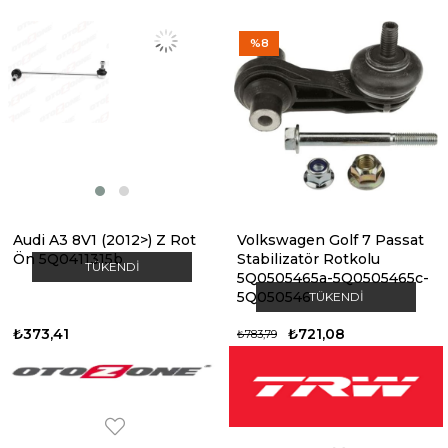
%8
Audi A3 8V1 (2012>) Z Rot
Volkswagen Golf 7 Passat
Ön 5Q0411315b
Stabilizatör Rotkolu
TÜKENDI
5Q0505465a-5Q0505465c-
5Q050546
TÜKENDI
₺373,41
₺721,08
₺783,79