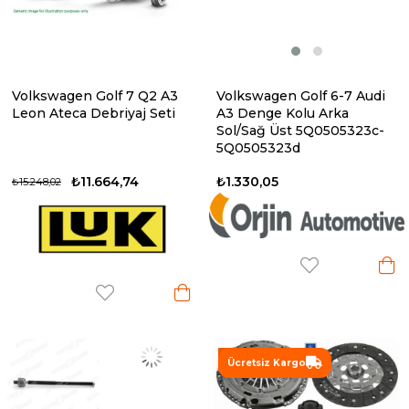
Volkswagen Golf 7 Q2 A3
Volkswagen Golf 6-7 Audi
Leon Ateca Debriyaj Seti
A3 Denge Kolu Arka
Sol/Sağ Üst 5Q0505323c-
5Q0505323d
₺11.664,74
₺1.330,05
₺15.248,02
%19
Ücretsiz Kargo