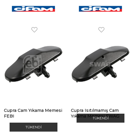
Cupra Cam Yıkama Memesi
Cupra Isıtılmamış Cam
FEBI
Yıkama Memesi SWAG
TÜKENDI
TÜKENDI