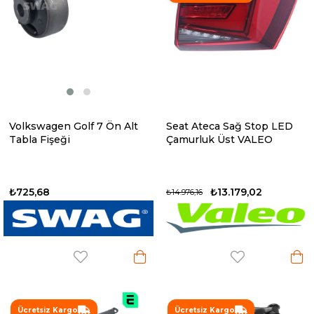
Volkswagen Golf 7 Ön Alt
Seat Ateca Sağ Stop LED
Tabla Fişeği
Çamurluk Üst VALEO
₺725,68
₺13.179,02
₺14.976,16
Ücretsiz Kargo
Ücretsiz Kargo