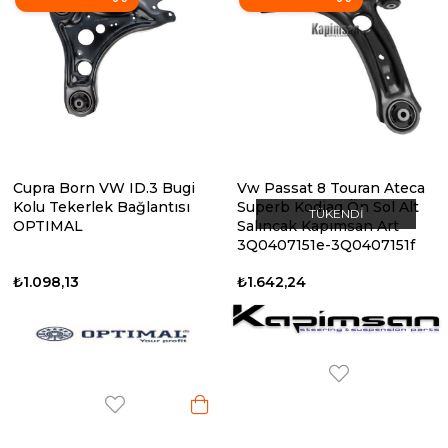
Cupra Born VW ID.3 Bugi
Vw Passat 8 Touran Ateca
Kolu Tekerlek Bağlantısı
Superb Kodiaq Ön Sol Alt
TÜKENDI
OPTIMAL
Salıncak Kapımsan Art
3Q0407151e-3Q0407151f
₺1.098,13
₺1.642,24