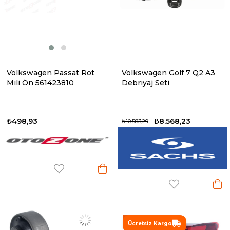
Volkswagen Passat Rot
Volkswagen Golf 7 Q2 A3
Mili Ön 561423810
Debriyaj Seti
₺498,93
₺8.568,23
₺10.583,29
%12
Ücretsiz Kargo