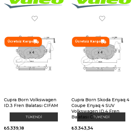
Ücretsiz Kargo
Ücretsiz Kargo
Cupra Born Volkswagen
Cupra Born Skoda Enyaq 4
ID.3 Fren Balatası CIFAM
Coupe Enyaq 4 SUV
Volkswagen ID.4 Fren
Balatası CIFAM
TÜKENDI
TÜKENDI
₺5.339,18
₺3.343,34