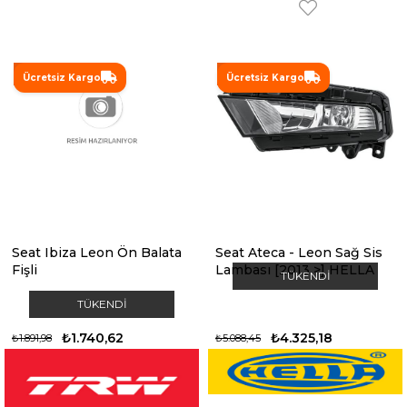
%8
%15
Ücretsiz Kargo
Ücretsiz Kargo
Seat Ibiza Leon Ön Balata
Seat Ateca - Leon Sağ Sis
Fişli
Lambası [2013 >] HELLA
TÜKENDI
TÜKENDI
₺1.740,62
₺4.325,18
₺1.891,98
₺5.088,45