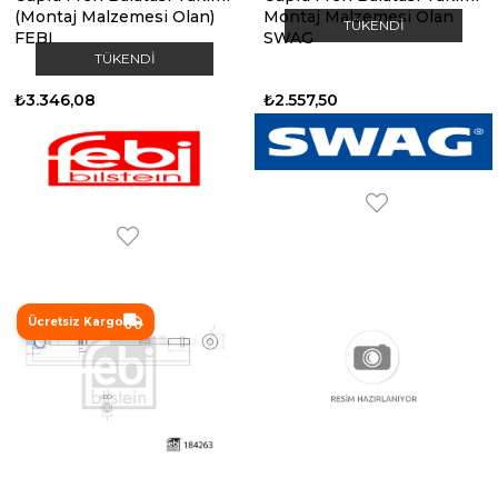
(Montaj Malzemesi Olan)
Montaj Malzemesi Olan
TÜKENDI
FEBI
SWAG
TÜKENDI
₺3.346,08
₺2.557,50
Ücretsiz Kargo