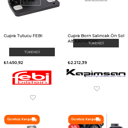
Cupra Tutucu FEBI
Cupra Born Salıncak Ön Sol
Alt KAPIMSAN
TÜKENDI
TÜKENDI
₺1.450,92
₺2.212,39
Ücretsiz Kargo
Ücretsiz Kargo
%15