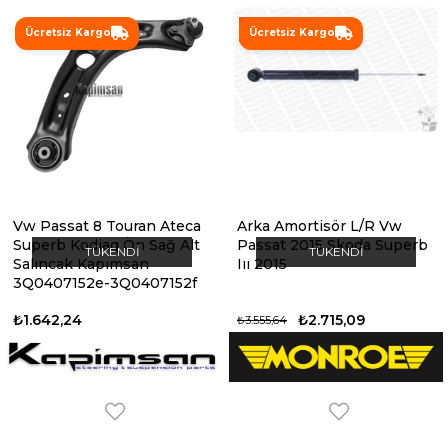
%24
Ücretsiz Kargo
Ücretsiz Kargo
Vw Passat 8 Touran Ateca
Arka Amortisör L/R Vw
Superb Kodiaq Ön Sağ Alt
Passat 2015 Skoda Superb
TÜKENDI
TÜKENDI
Salıncak Kapımsan
Iıı 2015
3Q0407152e-3Q0407152f
₺1.642,24
₺2.715,09
₺3.555,64