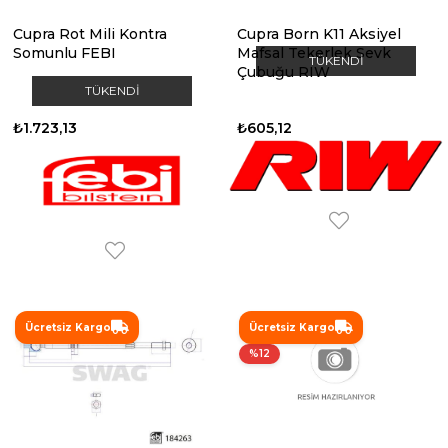
Cupra Rot Mili Kontra
Cupra Born K11 Aksiyel
Somunlu FEBI
Mafsal Tekerlek Sevk
TÜKENDI
Çubuğu RIW
TÜKENDI
₺1.723,13
₺605,12
Ücretsiz Kargo
Ücretsiz Kargo
%12