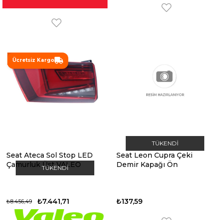
%12
Ücretsiz Kargo
TÜKENDI
Seat Ateca Sol Stop LED
Seat Leon Cupra Çeki
Çamurluk Üst VALEO
Demir Kapağı Ön
TÜKENDI
₺7.441,71
₺137,59
₺8.456,49