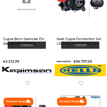
Cupra Born Salıncak Ön
Seat Cupra Formentor Sol
Sağ Alt KAPIMSAN
LED Sis Farı 12V HELLA
TÜKENDI
TÜKENDI
₺2.212,39
₺54.757,20
₺64.420,24
Ücretsiz Kargo
Ücretsiz Kargo