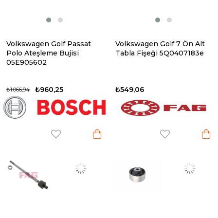
Volkswagen Golf Passat
Volkswagen Golf 7 Ön Alt
Polo Ateşleme Bujisi
Tabla Fişeği 5Q0407183e
05E905602
₺960,25
₺549,06
₺1.066,94