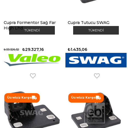
Cupra Formentor Sağ Far
Cupra Tutucu SWAG
High Lhd
TÜKENDI
TÜKENDI
₺29.327,16
₺1.435,06
₺33.326,32
Ücretsiz Kargo
Ücretsiz Kargo