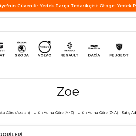
iye'nin Güvenilir Yedek Parça Tedarikçisi: Otogel Yedek 
AT
SKODA
VOLVO
RENAULT
DACİA
PEUGEOT
Zoe
ata Göre (Azalan)
Ürün Adına Göre (A>Z)
Ürün Adına Göre (Z<A)
Satış Ad
GORILERI