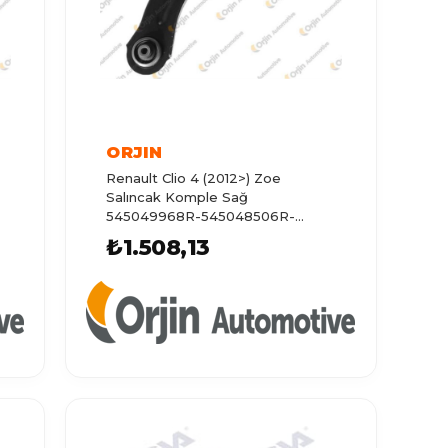
ORJIN
Renault Clio 4 (2012>) Zoe
Salıncak Komple Sağ
545049968R-545048506R-
54504681
₺1.508,13