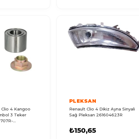
PLEKSAN
1 Clio 4 Kangoo
Renault Clio 4 Dikiz Ayna Sinyali
mbol 3 Teker
Sağ Pleksan 261604623R
9707R-
210310
₺150,65