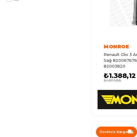
MASTER 3
LAGUNA 3
CAPTUR
LAGUNA 2
MONROE
LATITUDE
Renault Clio 3 A
TRAFIC 2
Sağ 820067676
82003820
MEGANE 3
₺1.388,12
₺1.817,86
MEGANE 4
CLIO 5
CLIO 1
TWINGO
R11
Ücretsiz Kargo
MASTER 4