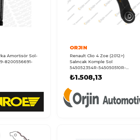
ORJIN
rka Amortisör Sol-
Renault Clio 4 Zoe (2012>)
9-8200556691-
Salıncak Komple Sol
545052354R-545050510R-
54505039
₺1.508,13