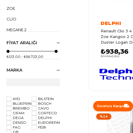
ZOE
CLIO
DELPHI
MEGANE 2
Renault Clio 3 
Zoe Kangoo 2 C
R9
Duster Logan Do
FIYAT ARALIĞI
410608481R-77
₺938,36
MEGANE 1
41020Ax6
₺1.042,62
₺123,00 - ₺56.723,00
LAGUNA 1
MARKA
CLIO 2
CLIO 4
TRAFIC 1
AYD
BILSTEIN
BLUEPRINT
BOSCH
MASTER 1
Ücretsiz Kargo
BREMBO
CAVO
CIFAM
CORTECO
CLIO 3
%24
DEGA
DELPHI
DENSO
EUROREPAR
MASTER 2
FAG
FEBI
GB