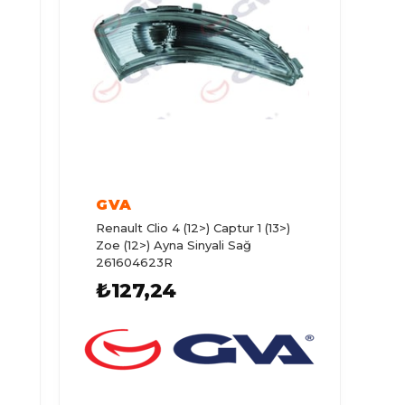
GVA
Renault Clio 4 (12>) Captur 1 (13>)
Zoe (12>) Ayna Sinyali Sağ
-
261604623R
₺127,24