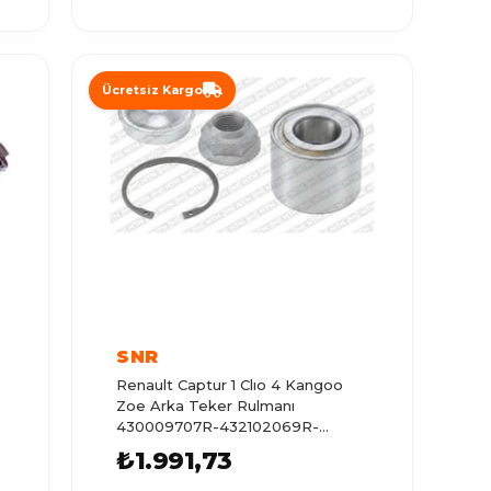
Ücretsiz Kargo
SNR
Renault Captur 1 Clıo 4 Kangoo
Zoe Arka Teker Rulmanı
430009707R-432102069R-
43210310
₺1.991,73