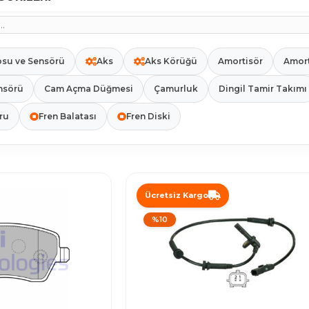
osu ve Sensörü
Aks
Aks Körüğü
Amortisör
Amort
nsörü
Cam Açma Düğmesi
Çamurluk
Dingil Tamir Takımı
ru
Fren Balatası
Fren Diski
Ücretsiz Kargo
%10