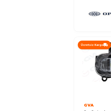
KOLEOS
SCENIC 3
SCENIC 1
TWINGO 1
TWINGO 2
GRAND SCENIC
Ücretsiz Kargo
TALISMAN
SAFRANE
ESPACE 3
AVANTIME
TWINGO 3
VEL SATIS
GVA
ESPACE 4