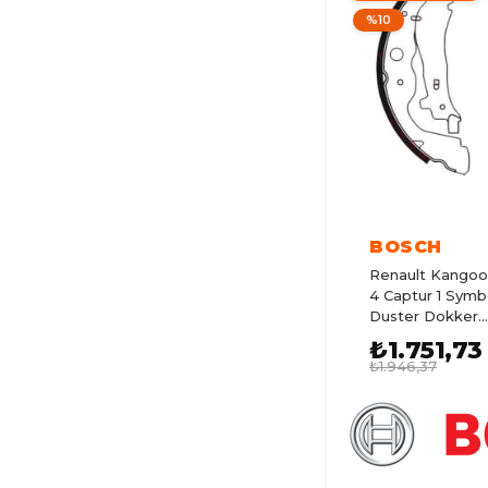
%10
TALIANT
TRAFIC 3
AUSTRAL
R12
KANGOO 3
SYMBOL
BOSCH
KANGOO
Renault Kangoo 
4 Captur 1 Symb
KANGOO 2
Duster Dokker..
7701210109
₺1.751,73
R19
₺1.946,37
TOROS
FLUENCE
KADJAR