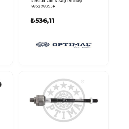
Renault Clio 4 Sağ Rotbaşı
485208355R
₺536,11