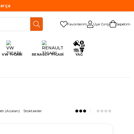
Parça
Favorilerim
Üye Girişi
Sepetim
VW TİCARİ
RENAULT TİCARİ
YAĞ
eti (Azalan)
Stoktakiler