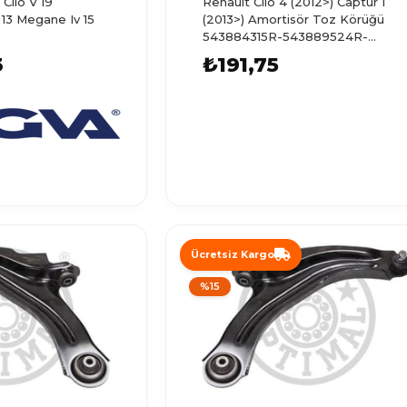
Clıo V 19
Renault Clio 4 (2012>) Captur 1
 13 Megane Iv 15
(2013>) Amortisör Toz Körüğü
543884315R-543889524R-
A4533230
3
₺191,75
Ücretsiz Kargo
%15