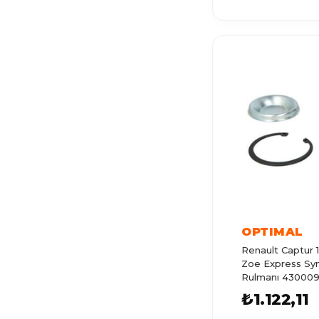
KANGOO EXPRESS
MEGANE
R21
MODUS
KANGOO 1
LAGUNA
TRAFIC
SCENIC
EXPRESS
OPTIMAL
SCENIC 2
Renault Captur 
Zoe Express Sy
ESPACE 2
Rulmanı 43000
432102069R-43
ESPACE
₺1.122,11