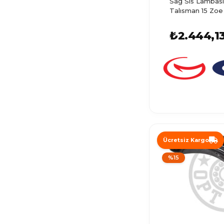
Sag Sıs Lambası 
ESPACE 1
Talısman 15 Zoe
MEGANE E-TECH
₺2.444,1
ESPACE 5
SCENIC 4
ARKANA
CLIO GRANDTOUR
MEGANE RS
ALASKAN
Ücretsiz Kargo
FUEGO
%15
WIND
RAFALE
R25