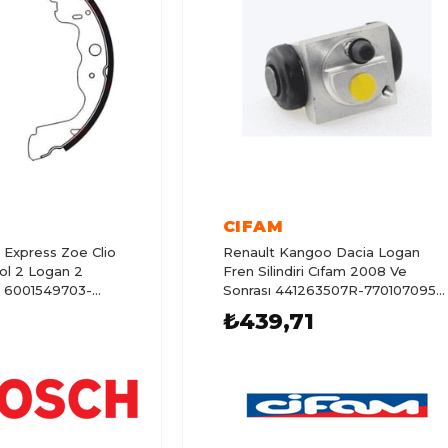
CIFAM
Express Zoe Clio
Renault Kangoo Dacia Logan
ol 2 Logan 2
Fren Silindiri Cıfam 2008 Ve
. 6001549703-
Sonrası 441263507R-7701070956
60015497
₺439,71