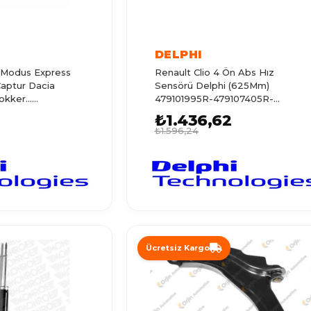
DELPHI
4 Modus Express
Renault Clio 4 Ön Abs Hız
aptur Dacia
Sensörü Delphi (625Mm)
kker...
479101995R-479107405R-
01208422-
47910297
₺1.436,62
₺1.596,24
Ücretsiz Kargo