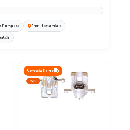
e Pompası
Fren Hortumları
astiği
Ücretsiz Kargo
%10