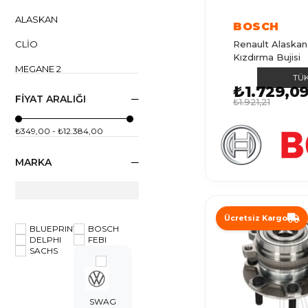
ALASKAN
BOSCH
CLIO
Renault Alaska
Kızdırma Bujisi
MEGANE 2
TÜ
₺1.729,0
R9
FIYAT ARALIĞI
₺1.921,21
MEGANE 1
₺349,00 - ₺12.384,00
LAGUNA 1
MARKA
CLIO 2
CLIO 4
TRAFIC 1
Ücretsiz Kargo
BLUEPRINT
BOSCH
DELPHI
FEBI
MASTER 1
SACHS
CLIO 3
MASTER 2
SWAG