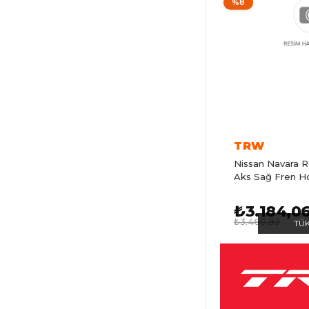
%8
TALIANT
TRAFIC 3
AUSTRAL
R12
KANGOO 3
TRW
SYMBOL
Nissan Navara R
KANGOO
Aks Sağ Fren H
KANGOO 2
₺3.184,0
R19
₺3.460,93
TÜ
TOROS
FLUENCE
KADJAR