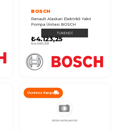
BOSCH
Renault Alaskan Elektrikli Yakıt
Pompa Ünitesi BOSCH
TÜKENDI
₺4.123,25
₺4.581,38
Ücretsiz Kargo