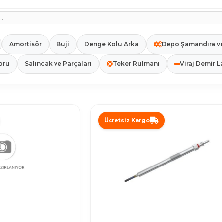
Amortisör
Buji
Denge Kolu Arka
Depo Şamandıra v
oru
Salıncak ve Parçaları
Teker Rulmanı
Viraj Demir L
Ücretsiz Kargo