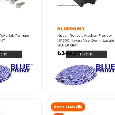
BLUEPRINT
Tekerlek Rulmanı
Nissan Renault Alaskan Frontier
INT
NP300 Navara Viraj Demir Lastiği
BLUEPRINT
5
₺349,57
KENDI
TÜKENDI
Ücretsiz Kargo