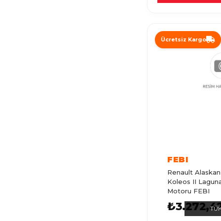
KANGOO EXPRESS
MEGANE
Ücretsiz Kargo
R21
MODUS
KANGOO 1
LAGUNA
TRAFIC
SCENIC
EXPRESS
FEBI
SCENIC 2
Renault Alaskan
Koleos II Laguna
ESPACE 2
Motoru FEBI
ESPACE
₺3.272,4
TÜ