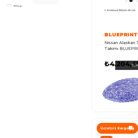
MASTER 3
TRW
LAGUNA 3
CAPTUR
BLUEPRINT
LAGUNA 2
Nissan Alaskan 
LATITUDE
Takımı BLUEPR
TRAFIC 2
₺4.204,4
TÜ
MEGANE 3
MEGANE 4
CLIO 5
CLIO 1
TWINGO
R11
Ücretsiz Kargo
MASTER 4