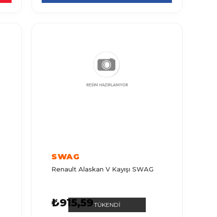
SWAG
Renault Alaskan V Kayışı SWAG
₺915,59
TÜKENDI