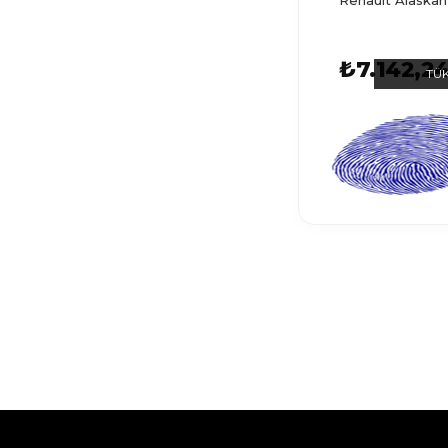
Renault Alaskan
ESPACE 4
ESPACE 1
₺7.142,2
TÜ
MEGANE E-TECH
ESPACE 5
SCENIC 4
ARKANA
CLIO GRANDTOUR
MEGANE RS
FUEGO
WIND
RAFALE
R25