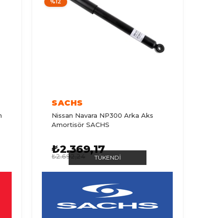
%12
SACHS
n
Nissan Navara NP300 Arka Aks
Amortisör SACHS
₺2.369,17
₺2.692,24
TÜKENDI