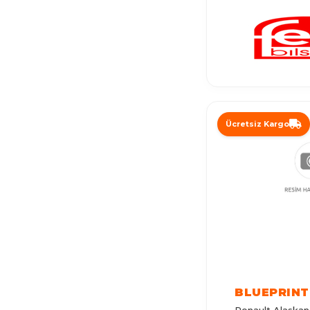
KOLEOS
ZOE
SCENIC 3
SCENIC 1
TWINGO 1
TWINGO 2
Ücretsiz Kargo
GRAND SCENIC
TALISMAN
SAFRANE
ESPACE 3
AVANTIME
TWINGO 3
BLUEPRINT
VEL SATIS