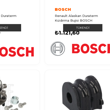
BOSCH
n Duraterm
Renault Alaskan Duraterm
Kızdırma Bujisi BOSCH
KENDI
TÜKENDI
9
₺1.121,60