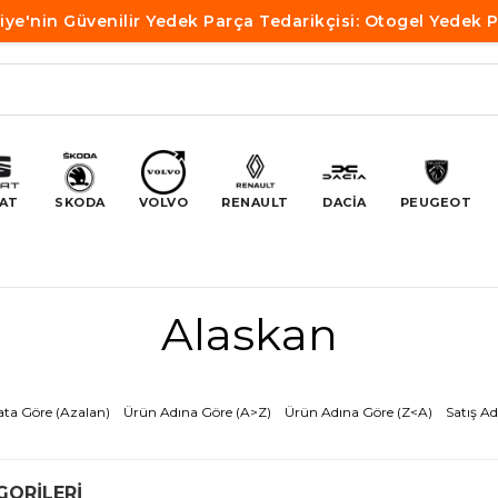
iye'nin Güvenilir Yedek Parça Tedarikçisi: Otogel Yedek 
AT
SKODA
VOLVO
RENAULT
DACİA
PEUGEOT
Alaskan
ata Göre (Azalan)
Ürün Adına Göre (A>Z)
Ürün Adına Göre (Z<A)
Satış Ad
GORILERI