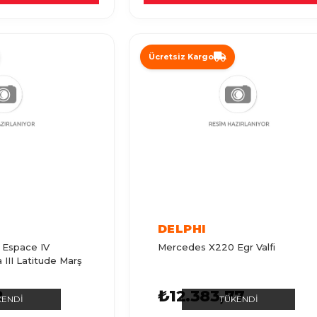
Ücretsiz Kargo
DELPHI
 Espace IV
Mercedes X220 Egr Valfi
 III Latitude Marş
2
₺12.383,77
KENDI
TÜKENDI