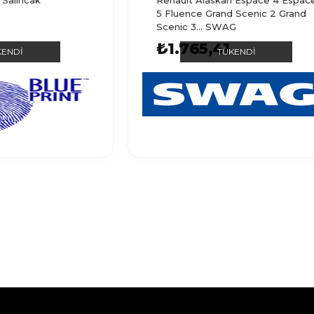
 Salıncak
Renault Alaskan Espace 4 Espac
5 Fluence Grand Scenic 2 Grand
Scenic 3... SWAG
4
₺1.765,41
KENDI
TÜKENDI