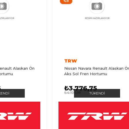
%8
TRW
enault Alaskan Ön
Nissan Navara Renault Alaskan Ö
ortumu
Aks Sol Fren Hortumu
6
₺3.776,75
₺4.105,16
KENDI
TÜKENDI