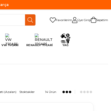
Parça
Favorilerim
Üye Girişi
Sepetim
VW TİCARİ
RENAULT TİCARİ
YAĞ
eti (Azalan)
Stoktakiler
14 Ürün