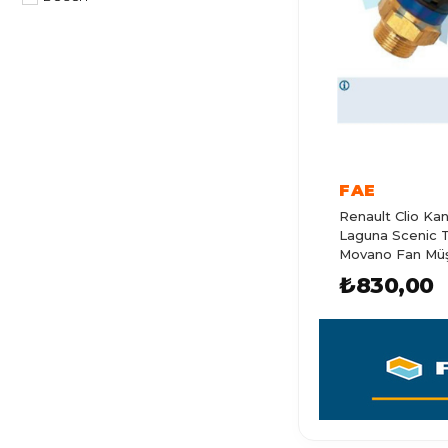
CROSSLAND
CORSA F
GRANDLAND
MOKKA
VECTRA C
FAE
VECTRA B
Renault Clio K
VECTRA A
Laguna Scenic T
Movano Fan Müşü
TIGRA
₺830,00
ASTRA
CORSA A
AGILA
VECTRA
VIVARO