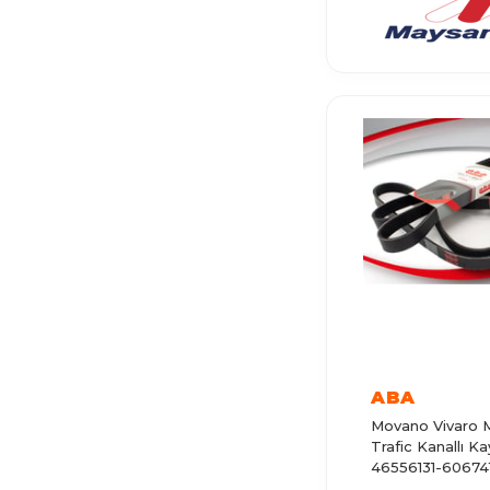
CALIBRA
CARAVAN
ASCONA
CAMPO
AMPERA
CROSSLAND X
GRANDLAND X
INSIGNIA B
ZAFIRA C
INSIGNIA A
ABA
ZAFIRA B
Movano Vivaro 
Trafic Kanallı K
COMBO C
46556131-60674