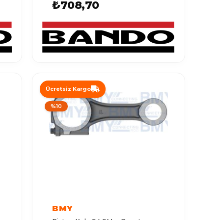
₺708,70
Ücretsiz Kargo
%10
BMY