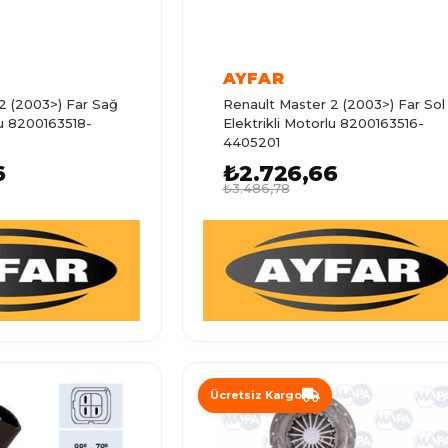
AYFAR
2 (2003>) Far Sağ
Renault Master 2 (2003>) Far Sol
lu 8200163518-
Elektrikli Motorlu 8200163516-
4405201
6
₺2.726,66
₺3.486,78
Ücretsiz Kargo