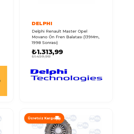
DELPHI
Delphi Renault Master Opel
Movano Ön Fren Balatası (139Mm,
1998 Sonrası)
₺1.313,99
₺1.459,98
Ücretsiz Kargo