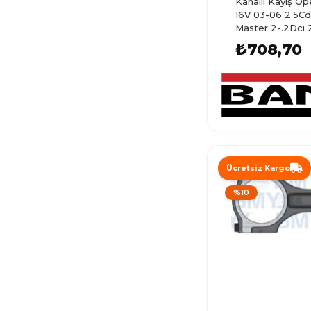
Kanallı Kayış O
REKORD
16V 03-06 2.5Cd
Master 2-.2Dcı 
KADETT C
₺708,70
KADETT D
OMEGA A
OMEGA B
SENATOR
MONTEREY
Ücretsiz Kargo
ZAFIRA A
%10
AGILA A
ZAFIRA TOURER
ASTRA GTC
CASCADA