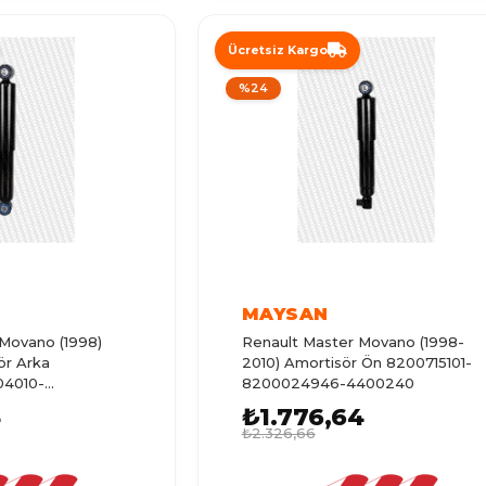
Ücretsiz Kargo
%24
MAYSAN
Movano (1998)
Renault Master Movano (1998-
ör Arka
2010) Amortisör Ön 8200715101-
04010-
8200024946-4400240
4
₺1.776,64
₺2.326,66