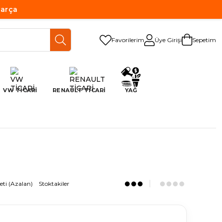
Parça
Favorilerim
Üye Girişi
Sepetim
VW TİCARİ
RENAULT TİCARİ
YAĞ
eti (Azalan)
Stoktakiler