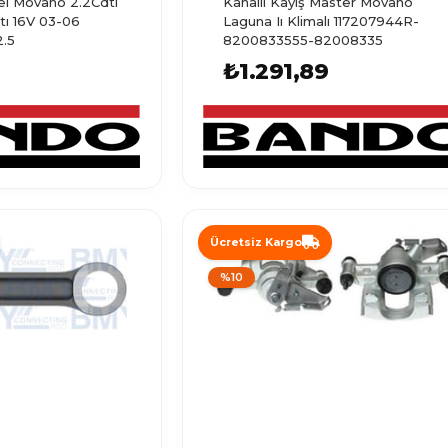
pel Movano 2.2Cdtı
Kanallı Kayış Master Movano
tı 16V 03-06
Laguna Iı Klimalı 117207944R-
2.5
8200833555-82008335
₺1.291,89
Ücretsiz Kargo
%10