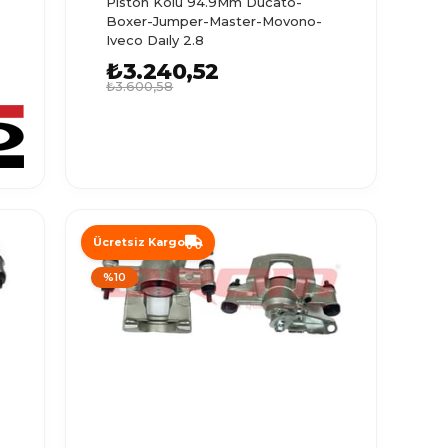
Piston Kolu 94.9Mm Ducato-
Boxer-Jumper-Master-Movono-
Iveco Daıly 2.8
₺3.240,52
₺3.600,58
Ücretsiz Kargo
%10