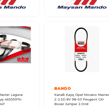
BANDO
Master Laguna
Kanallı Kayış Opel Movano Maste
ayış 46555974-
2-2.5D 8V 98-03 Peugeot Cıtr
147
Boxer Jumper 2.0Hd