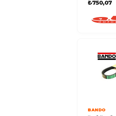
MERIVA A
₺750,07
MOVANO B
COMBO D
MERIVA B
COMBO E
VIVARO B
MOVANO A
VIVARO C
ZAFIRA LIFE
KADETT E
MOKKA E
CORSA
BANDO
VIVARO A