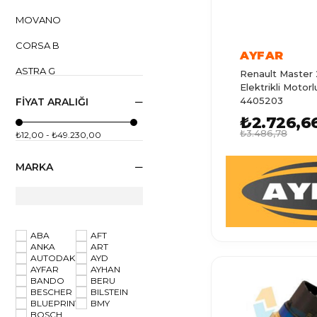
MOVANO
CORSA B
AYFAR
ASTRA G
Renault Master 
Elektrikli Motor
CORSA C
4405203
FIYAT ARALIĞI
₺2.726,6
CORSA D
₺3.486,78
₺12,00 - ₺49.230,00
ASTRA J
MARKA
ASTRA H
INSIGNIA
ASTRA K
ABA
AFT
ANKA
ART
CORSA E
AUTODAK
AYD
AYFAR
AYHAN
ASTRA F
BANDO
BERU
BESCHER
BILSTEIN
COMBO
BLUEPRINT
BMY
BOSCH