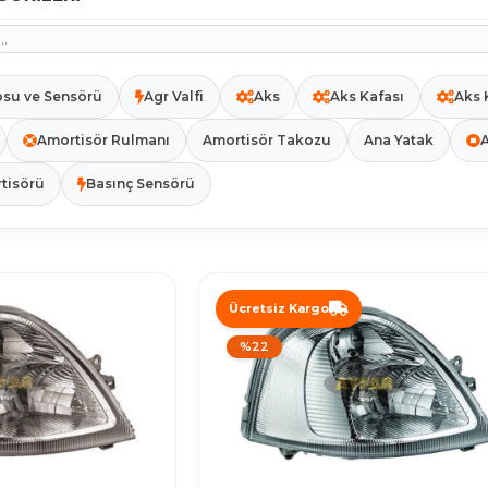
osu ve Sensörü
Agr Valfi
Aks
Aks Kafası
Aks 
Amortisör Rulmanı
Amortisör Takozu
Ana Yatak
A
tisörü
Basınç Sensörü
Ücretsiz Kargo
%22