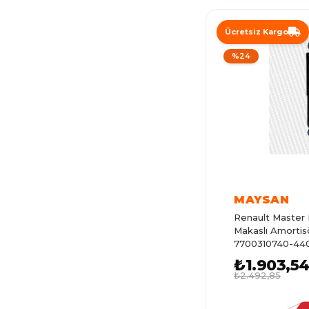
ZAFIRA
Ücretsiz Kargo
ADAM
%24
KADETT
MERIVA
OMEGA
ANTARA
FRONTERA
ASTRA L
MAYSAN
Renault Master 
SINTRA
Makaslı Amortis
7700310740-44
SIGNUM
8200024936
₺1.903,5
MONAVO
₺2.492,85
KARL