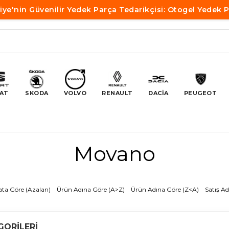
iye'nin Güvenilir Yedek Parça Tedarikçisi: Otogel Yedek 
AT
SKODA
VOLVO
RENAULT
DACİA
PEUGEOT
Movano
ata Göre (Azalan)
Ürün Adına Göre (A>Z)
Ürün Adına Göre (Z<A)
Satış Ad
GORILERI