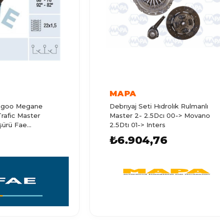
MAPA
angoo Megane
Debrıyaj Seti Hıdrolık Rulmanlı
rafic Master
Master 2- 2.5Dcı 00-> Movano
rü Fae...
2.5Dtı 01-> Inters
₺6.904,76