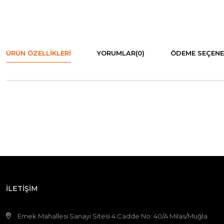
ÜRÜN ÖZELLIKLERI
YORUMLAR
(0)
ÖDEME SEÇENE
İLETİŞİM
Emek Mahallesi Sanayi Sitesi 4.Cadde No: 40/A Milas/Muğla