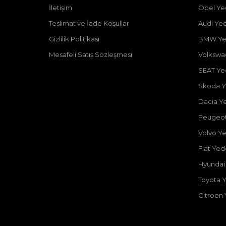
İletişim
Opel Ye
Teslimat ve İade Koşullar
Audi Ye
Gizlilik Politikası
BMW Ye
Mesafeli Satış Sözleşmesi
Volkswa
SEAT Ye
Skoda Y
Dacia Y
Peugeot
Volvo Y
Fiat Ye
Hyundai
Toyota 
Citroen