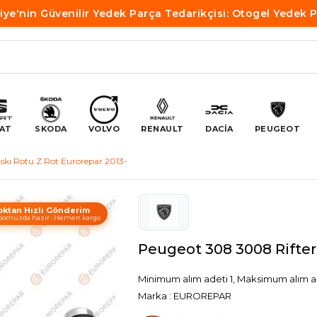
iye'nin Güvenilir Yedek Parça Tedarikçisi: Otogel Yedek 
AT
SKODA
VOLVO
RENAULT
DACİA
PEUGEOT
skı Rotu Z Rot Eurorepar 2013-
oktan Hızlı Gönderim
omuzda hazır · Hemen kargo
Peugeot 308 3008 Rifter 
Minimum alım adeti 1, Maksimum alım a
Marka
:
EUROREPAR