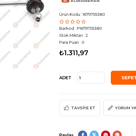
1679755380
Barkod
:
P1679755380
Stok Miktarı
:
2
Para Puan
:
0
₺1.311,97
ADET
TAVSIYE ET
YORUM Y
Paylaş