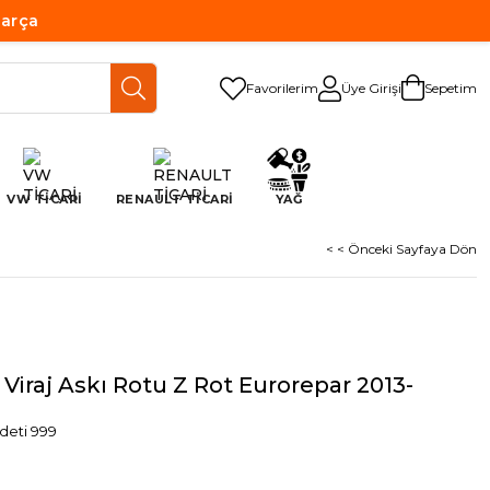
Parça
Favorilerim
Üye Girişi
Sepetim
VW TİCARİ
RENAULT TİCARİ
YAĞ
< < Önceki Sayfaya Dön
Viraj Askı Rotu Z Rot Eurorepar 2013-
deti 999