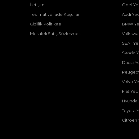
İletişim
Opel Ye
Teslimat ve İade Koşullar
Audi Ye
Gizlilik Politikası
BMW Ye
Mesafeli Satış Sözleşmesi
Volkswa
SEAT Ye
Skoda Y
Dacia Y
Peugeot
Volvo Y
Fiat Ye
Hyundai
Toyota 
Citroen