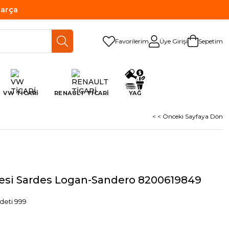
Parça
Favorilerim
Üye Girişi
Sepetim
VW TİCARİ
RENAULT TİCARİ
YAĞ
< < Önceki Sayfaya Dön
tresi Sardes Logan-Sandero 8200619849
deti 999