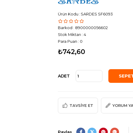
SARDES SF6093
Barkod
:
8900000056602
Stok Miktarı
:
4
Para Puan
:
0
₺742,60
ADET
TAVSIYE ET
YORUM Y
Paylaş