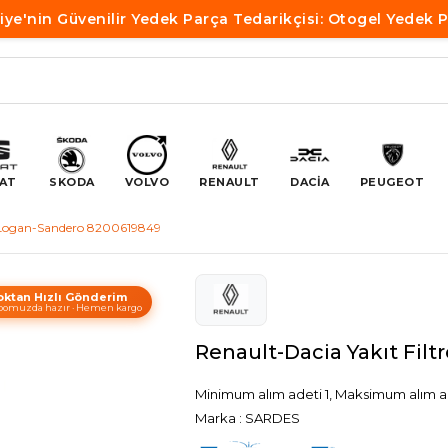
iye'nin Güvenilir Yedek Parça Tedarikçisi: Otogel Yedek 
AT
SKODA
VOLVO
RENAULT
DACİA
PEUGEOT
es Logan-Sandero 8200619849
oktan Hızlı Gönderim
omuzda hazır · Hemen kargo
Renault-Dacia Yakıt Fil
Minimum alım adeti 1, Maksimum alım a
Marka
:
SARDES