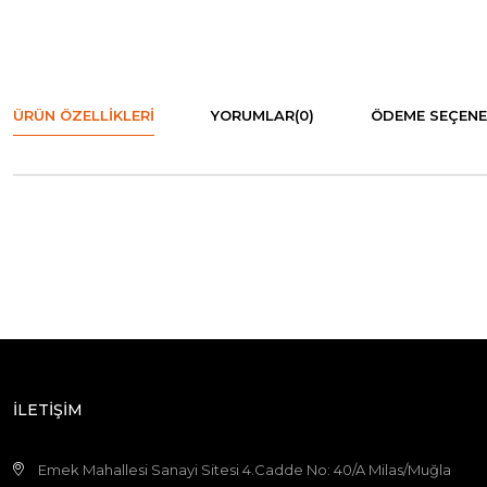
ÜRÜN ÖZELLIKLERI
YORUMLAR
(0)
ÖDEME SEÇENE
İLETİŞİM
Emek Mahallesi Sanayi Sitesi 4.Cadde No: 40/A Milas/Muğla