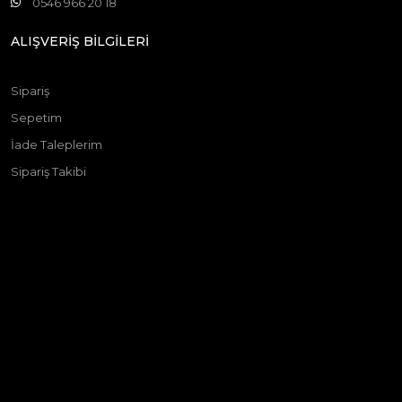
0546 966 20 18
ALIŞVERİŞ BİLGİLERİ
Sipariş
Sepetim
İade Taleplerim
Sipariş Takibi
© 2025 Ticimax - Tüm hakları saklıdır.