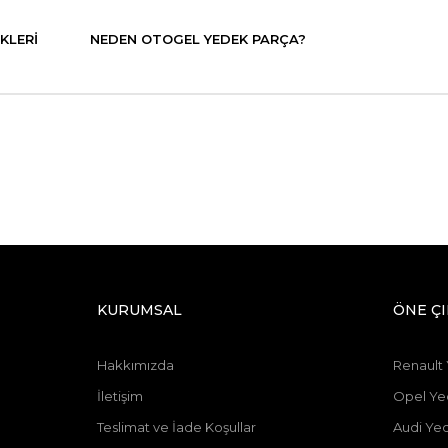
KLERI
NEDEN OTOGEL YEDEK PARÇA?
KURUMSAL
ÖNE Ç
Hakkımızda
Renault
İletişim
Opel Ye
Teslimat ve İade Koşullar
Audi Ye