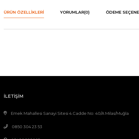
ÜRÜN ÖZELLIKLERI
YORUMLAR
(0)
ÖDEME SEÇENE
İLETİŞİM
Emek Mahallesi Sanayi Sitesi 4.Cadde No: 40/A Milas/Muğla
0850 304 23 53