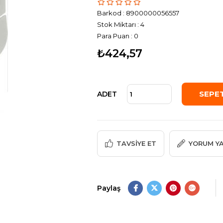
Barkod
:
8900000056557
Stok Miktarı
:
4
Para Puan
:
0
₺424,57
ADET
TAVSIYE ET
YORUM Y
Paylaş