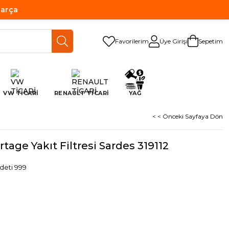
Parça
Favorilerim
Üye Girişi
Sepetim
VW TİCARİ
RENAULT TİCARİ
YAĞ
< < Önceki Sayfaya Dön
age Yakıt Filtresi Sardes 319112
deti 999