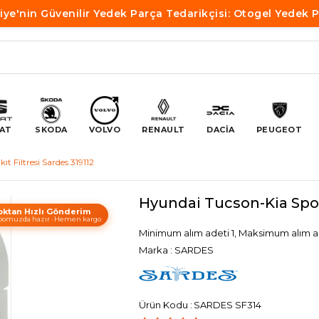
iye'nin Güvenilir Yedek Parça Tedarikçisi: Otogel Yedek 
AT
SKODA
VOLVO
RENAULT
DACİA
PEUGEOT
t Filtresi Sardes 319112
Hyundai Tucson-Kia Sport
oktan Hızlı Gönderim
omuzda hazır · Hemen kargo
Minimum alım adeti 1, Maksimum alım a
Marka
:
SARDES
SARDES SF314