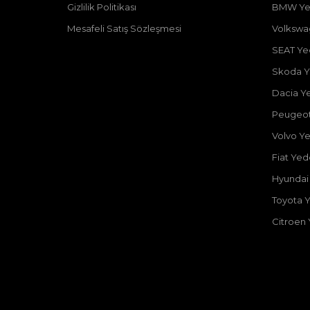
Gizlilik Politikası
BMW Ye
Mesafeli Satış Sözleşmesi
Volkswa
SEAT Ye
Skoda Y
Dacia Y
Peugeot
Volvo Y
Fiat Ye
Hyundai
Toyota 
Citroen