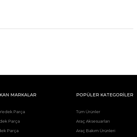
IKAN MARKALAR
POPÜLER KATEGORİLER
 Yedek Parça
Tüm Ürünler
dek Parça
Araç Aksesuarları
dek Parça
Araç Bakım Ürünleri