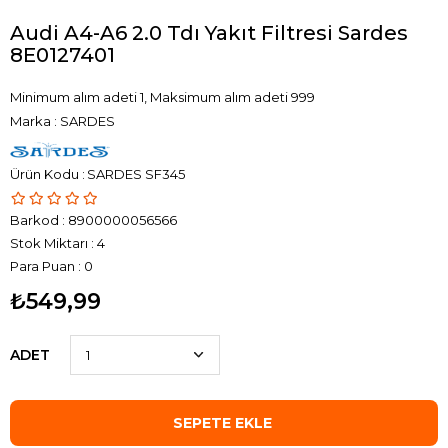
Audi A4-A6 2.0 Tdı Yakıt Filtresi Sardes
8E0127401
Minimum alım adeti 1, Maksimum alım adeti 999
Marka
:
SARDES
SARDES SF345
Barkod
:
8900000056566
Stok Miktarı
:
4
Para Puan
:
0
₺549,99
ADET