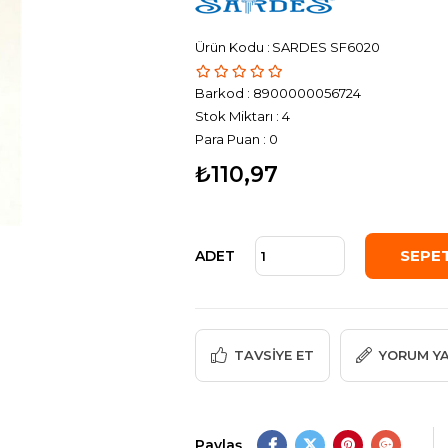
SARDES SF6020
Barkod
:
8900000056724
Stok Miktarı
:
4
Para Puan
:
0
₺110,97
ADET
TAVSIYE ET
YORUM Y
Paylaş