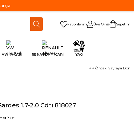
Parça
Favorilerim
Üye Girişi
Sepetim
VW TİCARİ
RENAULT TİCARİ
YAĞ
< < Önceki Sayfaya Dön
 Sardes 1.7-2.0 Cdtı 818027
deti 999