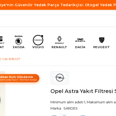
iye'nin Güvenilir Yedek Parça Tedarikçisi: Otogel Yedek 
AT
SKODA
VOLVO
RENAULT
DACİA
PEUGEOT
2.0 Cdtı 818027
oktan Hızlı Gönderim
omuzda hazır · Hemen kargo
Opel Astra Yakıt Filtresi
Minimum alım adeti 1, Maksimum alım a
Marka
:
SARDES