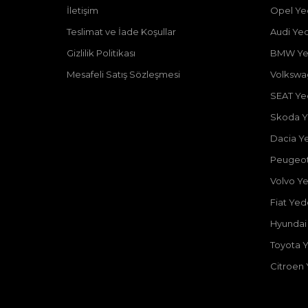
İletişim
Opel Ye
Teslimat ve İade Koşullar
Audi Ye
Gizlilik Politikası
BMW Ye
Mesafeli Satış Sözleşmesi
Volkswa
SEAT Ye
Skoda Y
Dacia Y
Peugeot
Volvo Y
Fiat Ye
Hyundai
Toyota 
Citroen