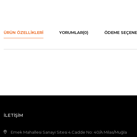
ÜRÜN ÖZELLIKLERI
YORUMLAR
(0)
ÖDEME SEÇENE
İLETİŞİM
Emek Mahallesi Sanayi Sitesi 4.Cadde No: 40/A Milas/Muğla