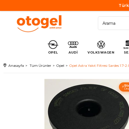
Türk
OPEL
AUDİ
VOLKSWAGEN
SE
Anasayfa
Tüm Ürünler
Opel
Opel Astra Yakıt Filtresi Sardes 1.7-
St
⚡
Dep