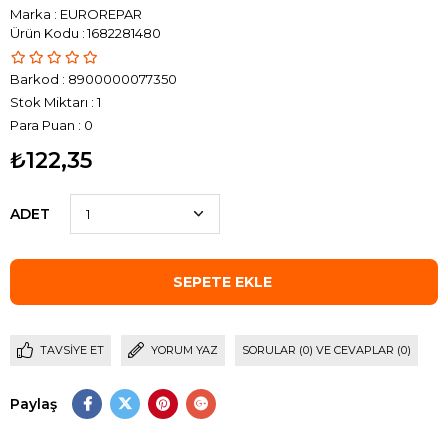
Marka
:
EUROREPAR
1682281480
Barkod
:
8900000077350
Stok Miktarı
:
1
Para Puan
:
0
₺122,35
ADET
TAVSIYE ET
YORUM YAZ
SORULAR (0) VE CEVAPLAR (0)
Paylaş