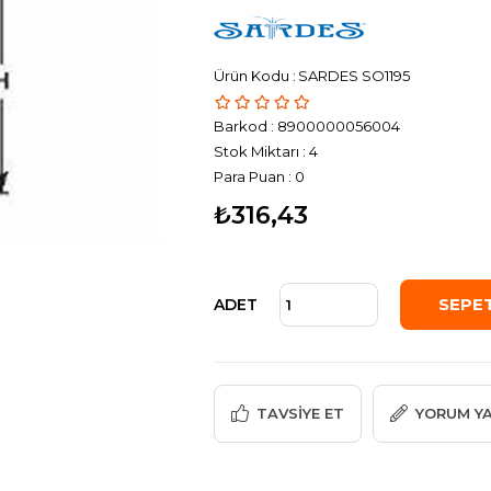
SARDES SO1195
Barkod
:
8900000056004
Stok Miktarı
:
4
Para Puan
:
0
₺316,43
ADET
TAVSIYE ET
YORUM Y