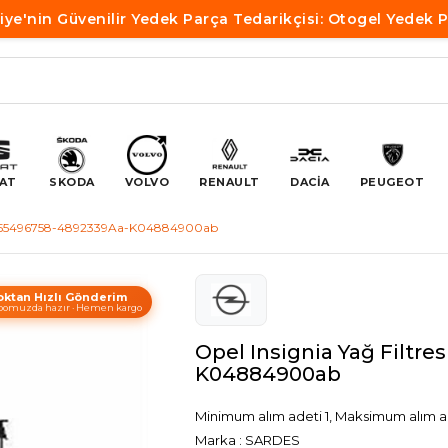
iye'nin Güvenilir Yedek Parça Tedarikçisi: Otogel Yedek 
AT
SKODA
VOLVO
RENAULT
DACİA
PEUGEOT
 2.0 55496758-4892339Aa-K04884900ab
oktan Hızlı Gönderim
omuzda hazır · Hemen kargo
Opel Insignia Yağ Filtr
K04884900ab
Minimum alım adeti 1, Maksimum alım a
Marka
:
SARDES