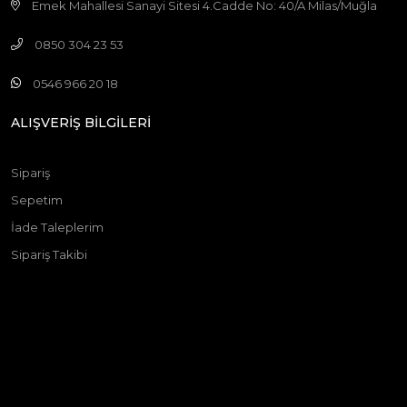
Emek Mahallesi Sanayi Sitesi 4.Cadde No: 40/A Milas/Muğla
0850 304 23 53
0546 966 20 18
ALIŞVERİŞ BİLGİLERİ
Sipariş
Sepetim
İade Taleplerim
Sipariş Takibi