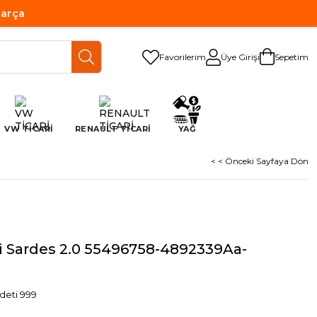
Parça
Favorilerim
Üye Girişi
Sepetim
VW TİCARİ
RENAULT TİCARİ
YAĞ
< < Önceki Sayfaya Dön
esi Sardes 2.0 55496758-4892339Aa-
deti 999