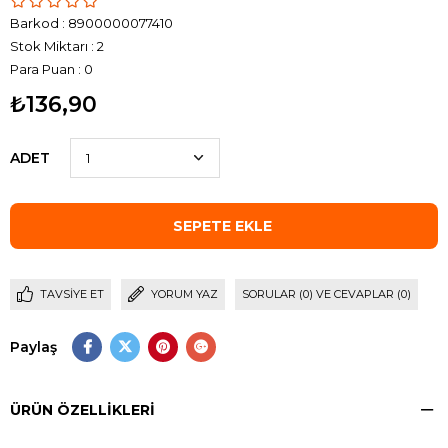
Barkod
:
8900000077410
Stok Miktarı
:
2
Para Puan
:
0
₺136,90
ADET
TAVSIYE ET
YORUM YAZ
SORULAR (0) VE CEVAPLAR (0)
Paylaş
ÜRÜN ÖZELLIKLERI