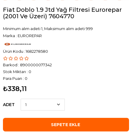
Fiat Doblo 1.9 Jtd Yağ Filtresi Eurorepar
(2001 Ve Üzeri) 7604770
Minimum alım adeti 1, Maksimum alım adeti 999
Marka
:
EUROREPAR
1682278580
Barkod
:
8900000077342
Stok Miktarı
:
0
Para Puan
:
0
₺338,11
ADET