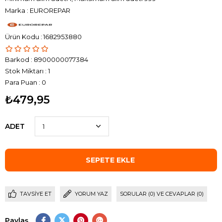
Marka
:
EUROREPAR
1682953880
Barkod
:
8900000077384
Stok Miktarı
:
1
Para Puan
:
0
₺479,95
ADET
TAVSIYE ET
YORUM YAZ
SORULAR (0) VE CEVAPLAR (0)
Paylaş