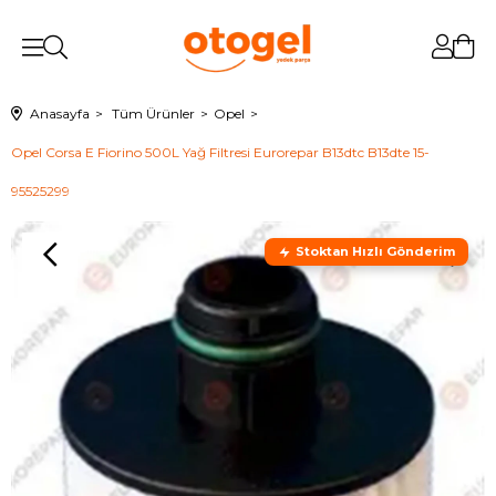
Anasayfa
Tüm Ürünler
Opel
Opel Corsa E Fiorino 500L Yağ Filtresi Eurorepar B13dtc B13dte 15-
95525299
Stoktan Hızlı Gönderim