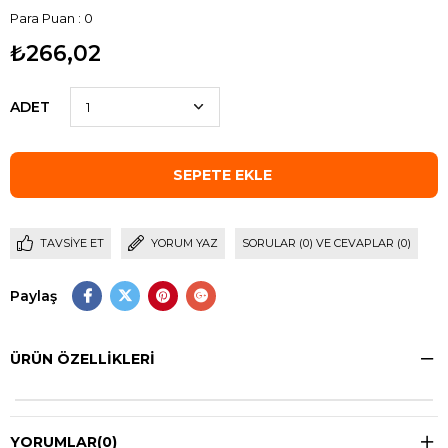
Para Puan
:
0
₺266,02
ADET
TAVSIYE ET
YORUM YAZ
SORULAR (0) VE CEVAPLAR (0)
Paylaş
ÜRÜN ÖZELLIKLERI
YORUMLAR
(0)