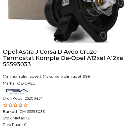
Opel Astra J Corsa D Aveo Cruze
Termostat Komple Oe-Opel A12xel A12xe
55593033
Minimum alım adeti 1, Maksimum alım adeti 999
Marka
:
OE-OPEL
25200454
Barkod
:
GM-55593033
Stok Miktarı
:
2
Para Puan
:
0