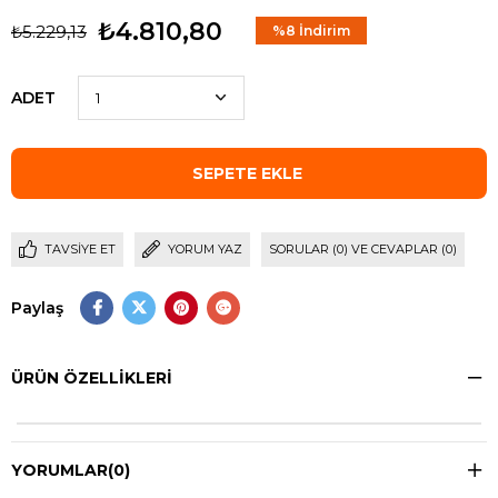
₺4.810,80
₺5.229,13
%
8
İndirim
ADET
TAVSIYE ET
YORUM YAZ
SORULAR (0) VE CEVAPLAR (0)
Paylaş
ÜRÜN ÖZELLIKLERI
YORUMLAR
(0)