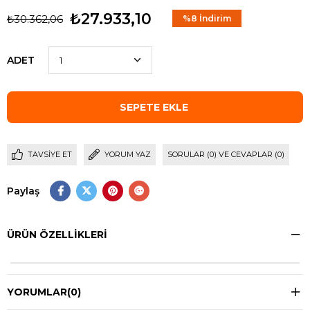
₺27.933,10
₺30.362,06
%
8
İndirim
ADET
TAVSIYE ET
YORUM YAZ
SORULAR (0) VE CEVAPLAR (0)
Paylaş
ÜRÜN ÖZELLIKLERI
YORUMLAR
(0)