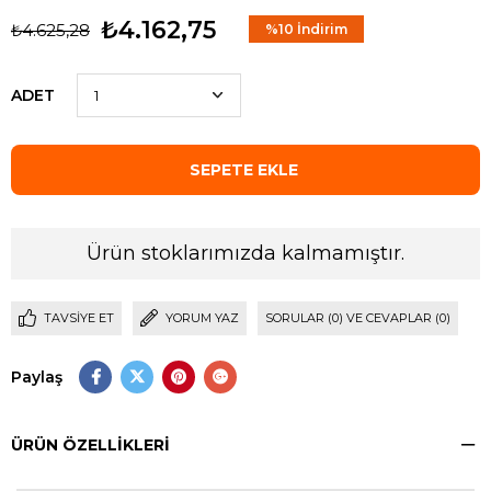
₺4.162,75
₺4.625,28
%
10
İndirim
ADET
Ürün stoklarımızda kalmamıştır.
TAVSIYE ET
YORUM YAZ
SORULAR (0) VE CEVAPLAR (0)
Paylaş
ÜRÜN ÖZELLIKLERI