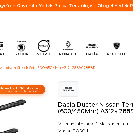
iye'nin Güvenilir Yedek Parça Tedarikçisi: Otogel Yedek 
AT
SKODA
VOLVO
RENAULT
DACİA
PEUGEOT
h Aerotwin Silecek Seti (600/450Mm) A312s 288902888R
oktan Hızlı Gönderim
omuzda hazır · Hemen kargo
Dacia Duster Nissan Ter
(600/450Mm) A312s 288
Minimum alım adeti 1, Maksimum alım a
Marka
:
BOSCH