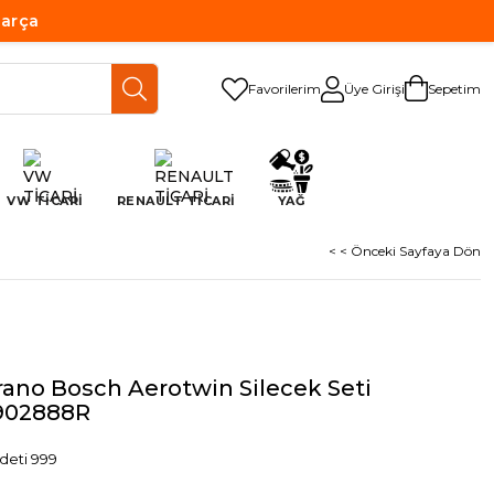
Parça
Favorilerim
Üye Girişi
Sepetim
VW TİCARİ
RENAULT TİCARİ
YAĞ
< < Önceki Sayfaya Dön
rano Bosch Aerotwin Silecek Seti
902888R
deti 999