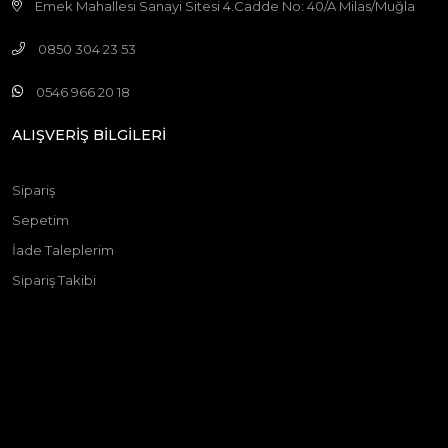
Emek Mahallesi Sanayi Sitesi 4.Cadde No: 40/A Milas/Muğla
0850 304 23 53
0546 966 20 18
ALIŞVERİŞ BİLGİLERİ
Sipariş
Sepetim
İade Taleplerim
Sipariş Takibi