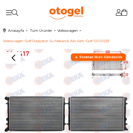
Anasayfa
Tüm Ürünler
Volkswagen
Volkswagen Golf Radyator Su Mekanık Akl-Aeh-Golf 1J0121253
Stoktan Hızlı Gönderim