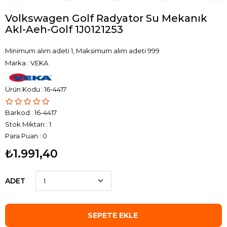
Volkswagen Golf Radyator Su Mekanık
Akl-Aeh-Golf 1J0121253
Minimum alım adeti 1, Maksimum alım adeti 999
Marka
:
VEKA
16-4417
Barkod
:
16-4417
Stok Miktarı
:
1
Para Puan
:
0
₺1.991,40
ADET