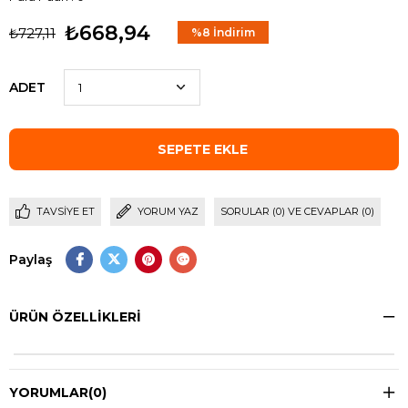
₺668,94
₺727,11
%
8
İndirim
ADET
TAVSIYE ET
YORUM YAZ
SORULAR (0) VE CEVAPLAR (0)
Paylaş
ÜRÜN ÖZELLIKLERI
YORUMLAR
(0)