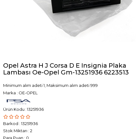
Opel Astra H J Corsa D E Insignia Plaka
Lambası Oe-Opel Gm-13251936 6223513
Minimum alım adeti 1, Maksimum alım adeti 999
Marka
:
OE-OPEL
13251936
Barkod
:
13251936
Stok Miktarı
:
2
Para Puan
:
0