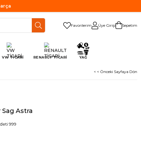
Parça
Favorilerim
Üye Girişi
Sepetim
VW TİCARİ
RENAULT TİCARİ
YAĞ
< < Önceki Sayfaya Dön
 Sag Astra
deti 999