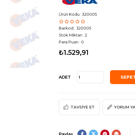
320005
Barkod
:
320005
Stok Miktarı
:
2
Para Puan
:
0
₺1.529,91
ADET
TAVSIYE ET
YORUM Y
Paylaş