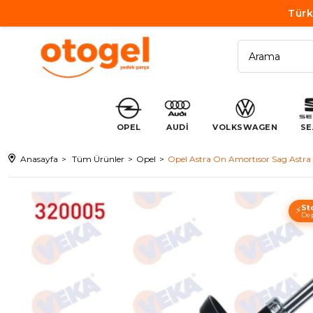
Türk
OPEL
AUDİ
VOLKSWAGEN
SE
Anasayfa
Tüm Ürünler
Opel
Opel Astra On Amortısor Sag Astra
St
⚡
Dep