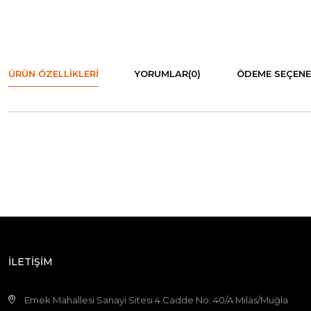
ÜRÜN ÖZELLIKLERI
YORUMLAR
(0)
ÖDEME SEÇENE
İLETİŞİM
Emek Mahallesi Sanayi Sitesi 4.Cadde No: 40/A Milas/Muğla