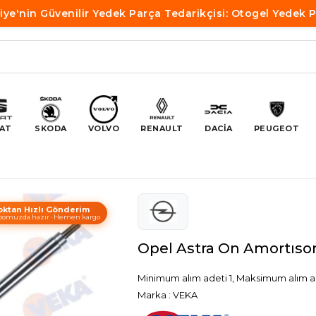
iye'nin Güvenilir Yedek Parça Tedarikçisi: Otogel Yedek 
AT
SKODA
VOLVO
RENAULT
DACİA
PEUGEOT
oktan Hızlı Gönderim
omuzda hazır · Hemen kargo
Opel Astra On Amortısor
Minimum alım adeti 1, Maksimum alım a
Marka
:
VEKA