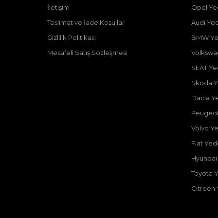
İletişim
Opel Ye
Teslimat ve İade Koşullar
Audi Ye
Gizlilik Politikası
BMW Ye
Mesafeli Satış Sözleşmesi
Volkswa
SEAT Ye
Skoda Y
Dacia Y
Peugeot
Volvo Y
Fiat Ye
Hyundai
Toyota 
Citroen