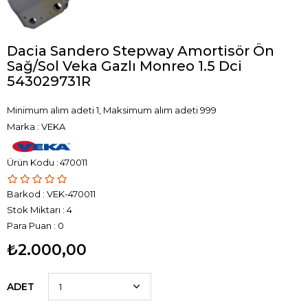
Dacia Sandero Stepway Amortisör Ön
Sağ/Sol Veka Gazlı Monreo 1.5 Dci
543029731R
Minimum alım adeti 1, Maksimum alım adeti 999
Marka
:
VEKA
470011
Barkod
:
VEK-470011
Stok Miktarı
:
4
Para Puan
:
0
₺2.000,00
ADET