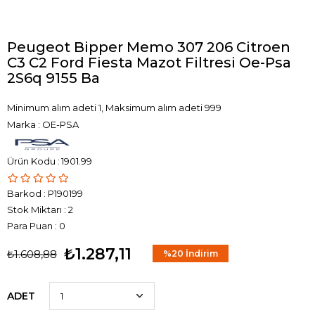
Peugeot Bipper Memo 307 206 Citroen
C3 C2 Ford Fiesta Mazot Filtresi Oe-Psa
2S6q 9155 Ba
Minimum alım adeti 1, Maksimum alım adeti 999
Marka
:
OE-PSA
1901.99
Barkod
:
P190199
Stok Miktarı
:
2
Para Puan
:
0
₺1.287,11
₺1.608,88
%
20
İndirim
ADET