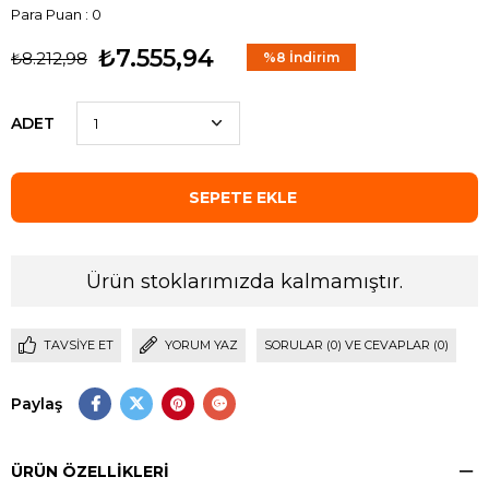
Para Puan
:
0
₺7.555,94
₺8.212,98
%
8
İndirim
ADET
Ürün stoklarımızda kalmamıştır.
TAVSIYE ET
YORUM YAZ
SORULAR (0) VE CEVAPLAR (0)
Paylaş
ÜRÜN ÖZELLIKLERI