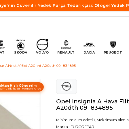
iye'nin Güvenilir Yedek Parça Tedarikçisi: Otogel Yedek 
AT
SKODA
VOLVO
RENAULT
DACİA
PEUGEOT
repar A14net A16let A20nht A20dth 09- 834895
oktan Hızlı Gönderim
omuzda hazır · Hemen kargo
Opel Insignia A Hava Fil
A20dth 09- 834895
Minimum alım adeti 1, Maksimum alım a
Marka
:
EUROREPAR