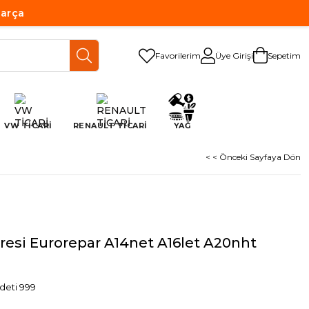
Parça
Favorilerim
Üye Girişi
Sepetim
VW TİCARİ
RENAULT TİCARİ
YAĞ
< < Önceki Sayfaya Dön
tresi Eurorepar A14net A16let A20nht
deti 999