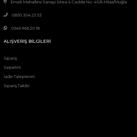
Emek Mahallesi Sanayi Sitesi 4.Cadde No: 40/A Milas/Muğla
0850 304 23 53
0546 966 20 18
ALIŞVERİŞ BİLGİLERİ
Sipariş
Sepetim
İade Taleplerim
Sipariş Takibi