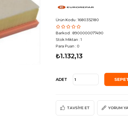
1680352180
Barkod
:
8900000077490
Stok Miktarı
:
1
Para Puan
:
0
₺1.132,13
ADET
TAVSIYE ET
YORUM Y