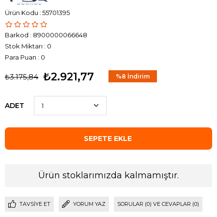
55701395
Barkod
:
8900000066648
Stok Miktarı
:
0
Para Puan
:
0
₺2.921,77
₺3.175,84
%
8
İndirim
ADET
Ürün stoklarımızda kalmamıştır.
TAVSIYE ET
YORUM YAZ
SORULAR (0) VE CEVAPLAR (0)