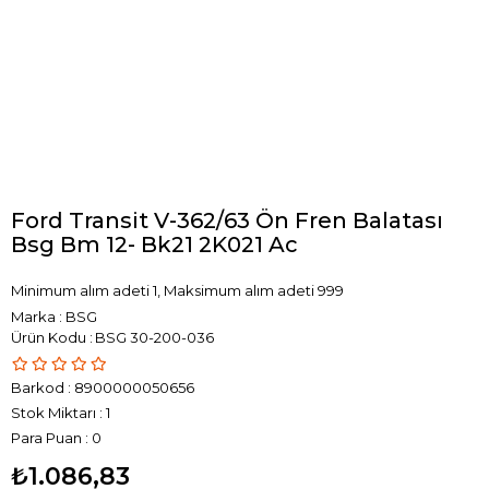
Ford Transit V-362/63 Ön Fren Balatası
Bsg Bm 12- Bk21 2K021 Ac
Minimum alım adeti 1, Maksimum alım adeti 999
Marka
:
BSG
BSG 30-200-036
Barkod
:
8900000050656
Stok Miktarı
:
1
Para Puan
:
0
₺1.086,83