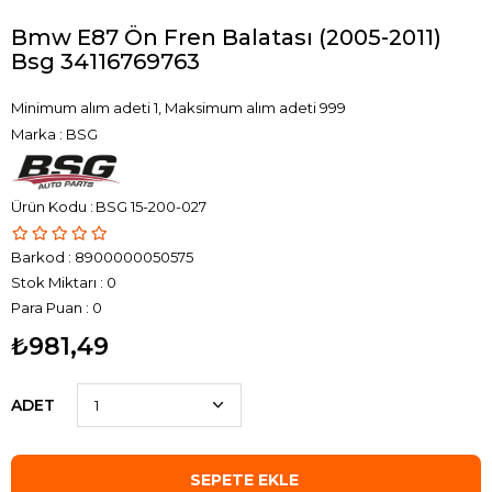
Bmw E87 Ön Fren Balatası (2005-2011)
Bsg 34116769763
Minimum alım adeti 1, Maksimum alım adeti 999
Marka
:
BSG
BSG 15-200-027
Barkod
:
8900000050575
Stok Miktarı
:
0
Para Puan
:
0
₺981,49
ADET