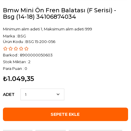
Bmw Mini Ön Fren Balatası (F Serisi) -
Bsg (14-18) 34106874034
Minimum alım adeti 1, Maksimum alım adeti 999
Marka
:
BSG
BSG 15-200-056
Barkod
:
8900000050603
Stok Miktarı
:
2
Para Puan
:
0
₺1.049,35
ADET