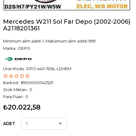
Mercedes W211 Sol Far Depo (2002-2006)
A2118201361
Minimum alım adeti 1, Maksimum alım adeti 999
Marka
:
DEPO
DPO 440-1126L-LDHEM
Barkod
:
8900000042525
Stok Miktarı
:
0
Para Puan
:
0
₺20.022,58
ADET