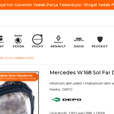
iye'nin Güvenilir Yedek Parça Tedarikçisi: Otogel Yedek 
AT
SKODA
VOLVO
RENAULT
DACİA
PEUGEOT
998-2001) A1688200961
Mercedes W168 Sol Far 
oktan Hızlı Gönderim
omuzda hazır · Hemen kargo
Minimum alım adeti 1, Maksimum alım a
Marka
:
DEPO
DPO 440-1118L-LDEM1