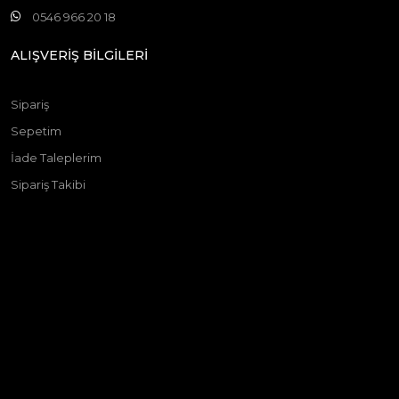
0546 966 20 18
ALIŞVERİŞ BİLGİLERİ
Sipariş
Sepetim
İade Taleplerim
Sipariş Takibi
© 2025 Ticimax - Tüm hakları saklıdır.