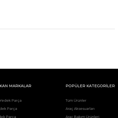
IKAN MARKALAR
POPÜLER KATEGORİLER
 Yedek Parça
Tüm Ürünler
dek Parça
Araç Aksesuarları
dek Parça
Araç Bakım Ürünleri