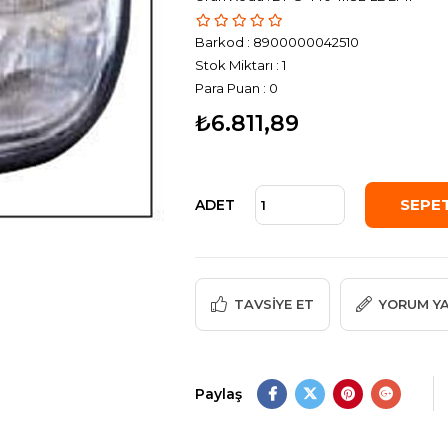
Barkod
:
8900000042510
Stok Miktarı
:
1
Para Puan
:
0
₺6.811,89
ADET
TAVSIYE ET
YORUM Y
Paylaş