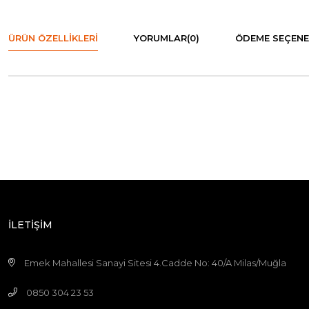
ÜRÜN ÖZELLIKLERI
YORUMLAR
(0)
ÖDEME SEÇENE
İLETİŞİM
Emek Mahallesi Sanayi Sitesi 4.Cadde No: 40/A Milas/Muğla
0850 304 23 53