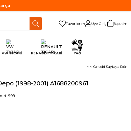
Parça
Favorilerim
Üye Girişi
Sepetim
VW TİCARİ
RENAULT TİCARİ
YAĞ
< < Önceki Sayfaya Dön
Depo (1998-2001) A1688200961
deti 999