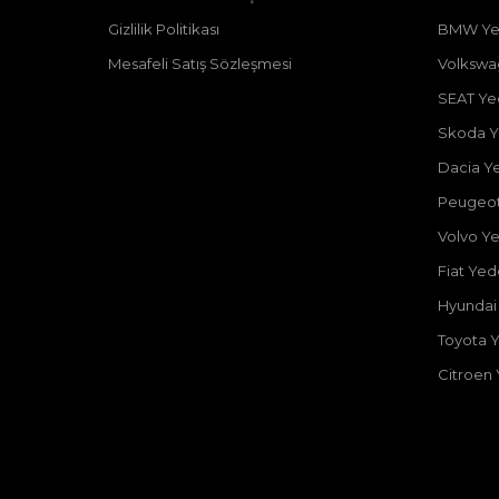
Gizlilik Politikası
BMW Ye
Mesafeli Satış Sözleşmesi
Volkswa
SEAT Ye
Skoda Y
Dacia Y
Peugeot
Volvo Y
Fiat Ye
Hyundai
Toyota 
Citroen