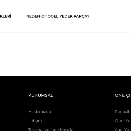
KLERI
NEDEN OTOGEL YEDEK PARÇA?
KURUMSAL
ÖNE Ç
Hakkımızda
Renault
İletişim
Opel Ye
Teslimat ve İade Koşullar
Audi Ye