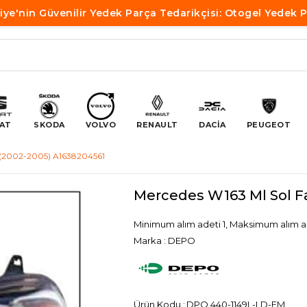
iye'nin Güvenilir Yedek Parça Tedarikçisi: Otogel Yedek 
AT
SKODA
VOLVO
RENAULT
DACİA
PEUGEOT
o (2002-2005) A1638204561
Mercedes W163 Ml Sol F
Minimum alım adeti 1, Maksimum alım a
Marka
:
DEPO
DPO 440-1149L-LD-EM