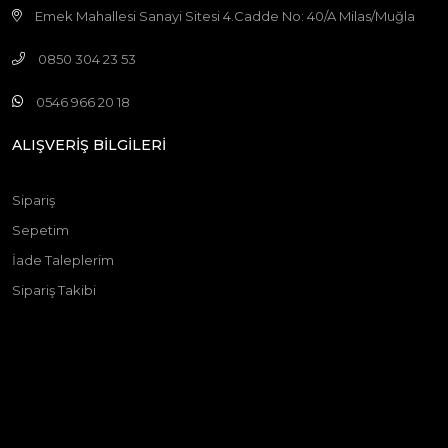
Emek Mahallesi Sanayi Sitesi 4.Cadde No: 40/A Milas/Muğla
0850 304 23 53
0546 966 20 18
ALIŞVERİŞ BİLGİLERİ
Sipariş
Sepetim
İade Taleplerim
Sipariş Takibi