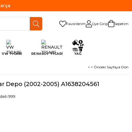
Parça
Favorilerim
Üye Girişi
Sepetim
VW TİCARİ
RENAULT TİCARİ
YAĞ
< < Önceki Sayfaya Dön
ar Depo (2002-2005) A1638204561
deti 999