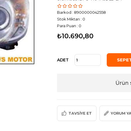
Barkod
:
8900000042558
Stok Miktarı
:
0
Para Puan
:
0
₺10.690,80
ADET
Ürün 
TAVSIYE ET
YORUM Y