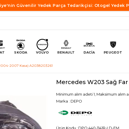
iye'nin Güvenilir Yedek Parça Tedarikçisi: Otogel Yedek 
AT
SKODA
VOLVO
RENAULT
DACİA
PEUGEOT
(2004-2007 Kasa) A2038203261
Mercedes W203 Sağ Far 
Minimum alım adeti 1, Maksimum alım a
Marka
:
DEPO
DPO 440-1141R-LD-EM