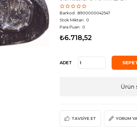
Barkod
:
8900000042547
Stok Miktarı
:
0
Para Puan
:
0
₺6.718,52
ADET
Ürün 
TAVSIYE ET
YORUM Y