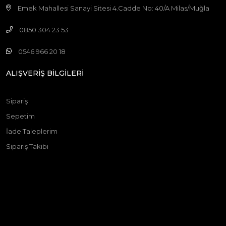
Emek Mahallesi Sanayi Sitesi 4.Cadde No: 40/A Milas/Muğla
0850 304 23 53
0546 966 20 18
ALIŞVERİŞ BİLGİLERİ
Sipariş
Sepetim
İade Taleplerim
Sipariş Takibi