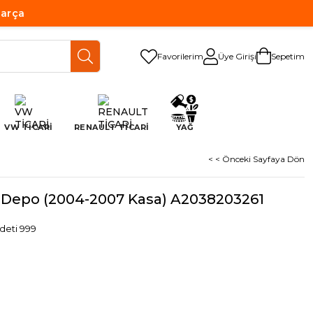
Parça
Favorilerim
Üye Girişi
Sepetim
VW TİCARİ
RENAULT TİCARİ
YAĞ
< < Önceki Sayfaya Dön
Depo (2004-2007 Kasa) A2038203261
deti 999