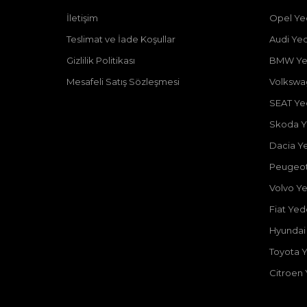
İletişim
Opel Ye
Teslimat ve İade Koşullar
Audi Ye
Gizlilik Politikası
BMW Ye
Mesafeli Satış Sözleşmesi
Volkswa
SEAT Ye
Skoda Y
Dacia Y
Peugeot
Volvo Y
Fiat Ye
Hyundai
Toyota 
Citroen