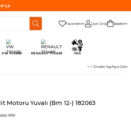
Parça
Favorilerim
Üye Girişi
Sepetim
VW TİCARİ
RENAULT TİCARİ
YAĞ
< < Önceki Sayfaya Dön
lit Motoru Yuvalı (Bm 12-) 182063
deti 999