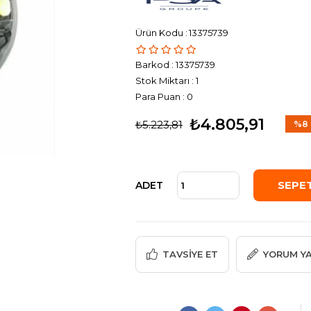
13375739
Barkod
:
13375739
Stok Miktarı
:
1
Para Puan
:
0
₺4.805,91
₺5.223,81
%
8
İndir
ADET
TAVSIYE ET
YORUM Y