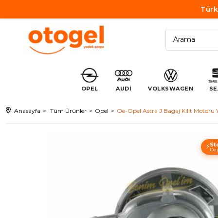
Türk
OPEL
AUDİ
VOLKSWAGEN
SE
Anasayfa
Tüm Ürünler
Opel
Oe-Opel Astra J Bagaj Kilit Motoru 
St
⚡
Dep