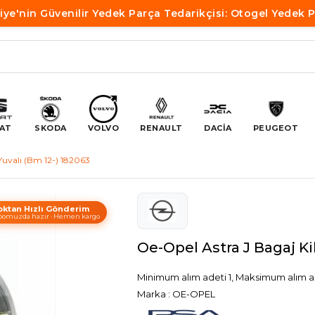
iye'nin Güvenilir Yedek Parça Tedarikçisi: Otogel Yedek 
AT
SKODA
VOLVO
RENAULT
DACİA
PEUGEOT
Yuvalı (Bm 12-) 182063
oktan Hızlı Gönderim
omuzda hazır · Hemen kargo
Oe-Opel Astra J Bagaj Ki
Minimum alım adeti 1, Maksimum alım a
Marka
:
OE-OPEL