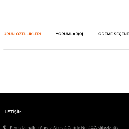
ÜRÜN ÖZELLIKLERI
YORUMLAR
(0)
ÖDEME SEÇENE
İLETİŞİM
Emek Mahallesi Sanayi Sitesi 4.Cadde No: 40/A Milas/Muğla