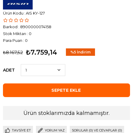
AIS KY-127
Barkod
:
8900000074158
Stok Miktarı
:
0
Para Puan
:
0
₺7.759,14
₺8.167,52
%
5
İndirim
ADET
Ürün stoklarımızda kalmamıştır.
TAVSIYE ET
YORUM YAZ
SORULAR (0) VE CEVAPLAR (0)