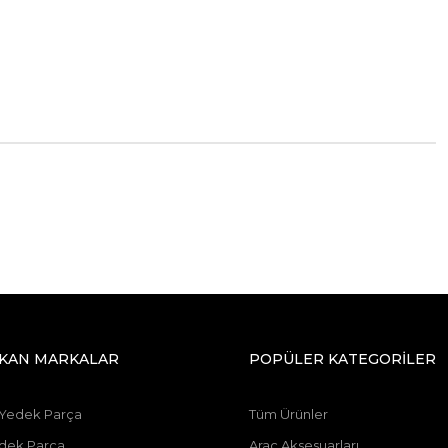
IKAN MARKALAR
POPÜLER KATEGORİLER
 Yedek Parça
Tüm Ürünler
dek Parça
Araç Aksesuarları