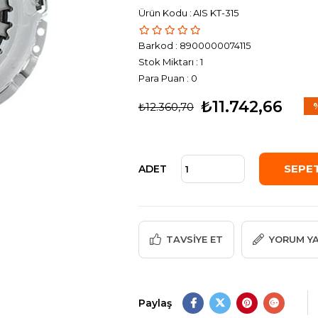
AIS KT-315
Barkod
:
8900000074115
Stok Miktarı
:
1
Para Puan
:
0
₺11.742,66
₺12.360,70
İnd
ADET
TAVSIYE ET
YORUM Y
Paylaş