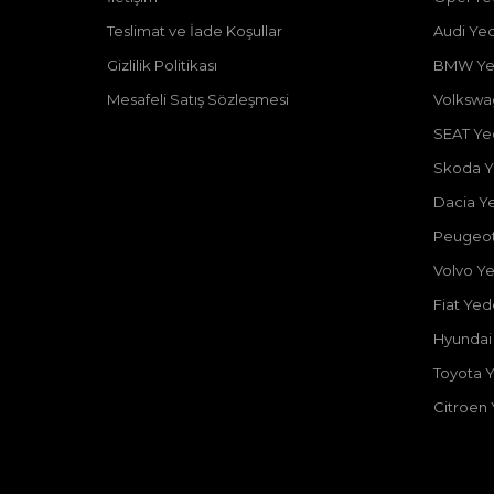
Teslimat ve İade Koşullar
Audi Ye
Gizlilik Politikası
BMW Ye
Mesafeli Satış Sözleşmesi
Volkswa
SEAT Ye
Skoda Y
Dacia Y
Peugeot
Volvo Y
Fiat Ye
Hyundai
Toyota 
Citroen