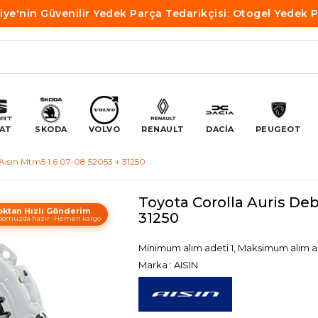
iye'nin Güvenilir Yedek Parça Tedarikçisi: Otogel Yedek 
AT
SKODA
VOLVO
RENAULT
DACİA
PEUGEOT
i Aısın Mtm5 1.6 07-08 52053 + 31250
Toyota Corolla Auris Deb
oktan Hızlı Gönderim
31250
omuzda hazır · Hemen kargo
Minimum alım adeti 1, Maksimum alım a
Marka
:
AISIN