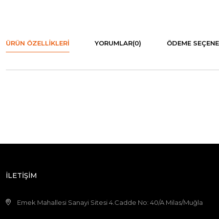
ÜRÜN ÖZELLIKLERI
YORUMLAR
(0)
ÖDEME SEÇENE
İLETİŞİM
Emek Mahallesi Sanayi Sitesi 4.Cadde No: 40/A Milas/Muğla