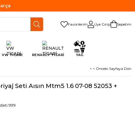
Parça
Favorilerim
Üye Girişi
Sepetim
VW TİCARİ
RENAULT TİCARİ
YAĞ
< < Önceki Sayfaya Dön
riyaj Seti Aısın Mtm5 1.6 07-08 52053 +
deti 999