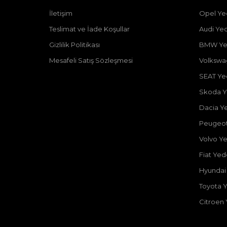
İletişim
Opel Ye
Teslimat ve İade Koşullar
Audi Ye
Gizlilik Politikası
BMW Ye
Mesafeli Satış Sözleşmesi
Volkswa
SEAT Ye
Skoda Y
Dacia Y
Peugeot
Volvo Y
Fiat Ye
Hyundai
Toyota 
Citroen