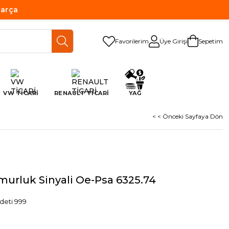
Parça
Favorilerim
Üye Girişi
Sepetim
VW TİCARİ
RENAULT TİCARİ
YAĞ
< < Önceki Sayfaya Dön
urluk Sinyali Oe-Psa 6325.74
deti 999