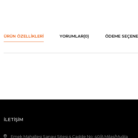
ÜRÜN ÖZELLIKLERI
YORUMLAR
(0)
ÖDEME SEÇENE
İLETİŞİM
Emek Mahallesi Sanayi Sitesi 4.Cadde No: 40/A Milas/Muğla