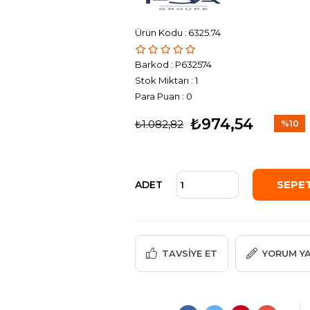
6325.74
Barkod
:
P632574
Stok Miktarı
:
1
Para Puan
:
0
₺974,54
₺1.082,82
%
10
İndirim
ADET
TAVSIYE ET
YORUM Y