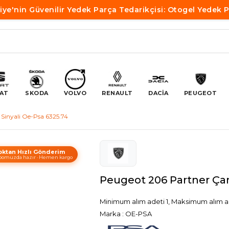
iye'nin Güvenilir Yedek Parça Tedarikçisi: Otogel Yedek 
AT
SKODA
VOLVO
RENAULT
DACİA
PEUGEOT
Sinyali Oe-Psa 6325.74
oktan Hızlı Gönderim
omuzda hazır · Hemen kargo
Peugeot 206 Partner Çam
Minimum alım adeti 1, Maksimum alım a
Marka
:
OE-PSA