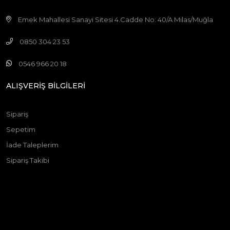
Emek Mahallesi Sanayi Sitesi 4.Cadde No: 40/A Milas/Muğla
0850 304 23 53
0546 966 20 18
ALIŞVERİŞ BİLGİLERİ
Sipariş
Sepetim
İade Taleplerim
Sipariş Takibi