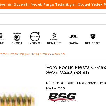
iye'nin Güvenilir Yedek Parça Tedarikçisi: Otogel Yedek 
AT
SKODA
VOLVO
RENAULT
DACİA
PEUGEOT
tisör Civatası Bsg (93-T12/15) 86Vb V442a38 Ab
Ford Focus Fiesta C-Max 
86Vb V442a38 Ab
Minimum alım adeti 1, Maksimum alım a
Marka
:
BSG