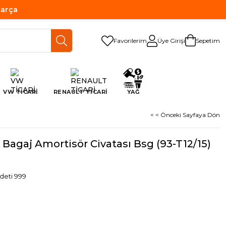
Parça
Favorilerim
Üye Girişi
Sepetim
VW TİCARİ
RENAULT TİCARİ
YAĞ
< < Önceki Sayfaya Dön
Bagaj Amortisör Civatası Bsg (93-T12/15)
deti 999