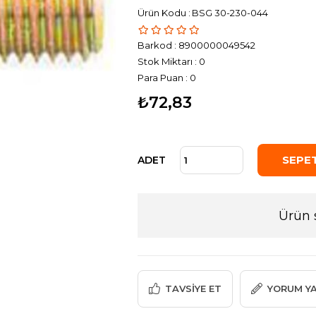
BSG 30-230-044
Barkod
:
8900000049542
Stok Miktarı
:
0
Para Puan
:
0
₺72,83
ADET
Ürün 
TAVSIYE ET
YORUM Y