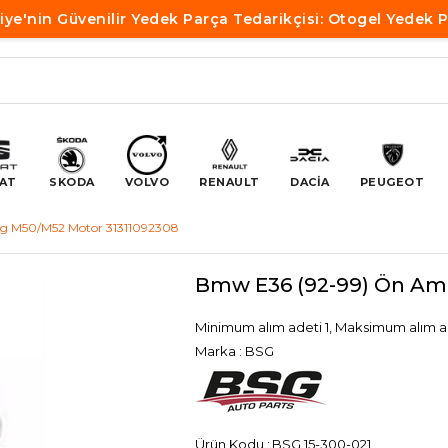
iye'nin Güvenilir Yedek Parça Tedarikçisi: Otogel Yedek 
AT
SKODA
VOLVO
RENAULT
DACİA
PEUGEOT
sg M50/M52 Motor 31311092308
Bmw E36 (92-99) Ön Amo
Minimum alım adeti 1, Maksimum alım a
Marka
:
BSG
BSG 15-300-021