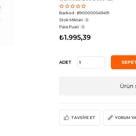
Barkod
:
8900000049491
Stok Miktarı
:
0
Para Puan
:
0
₺1.995,39
ADET
Ürün 
TAVSIYE ET
YORUM Y