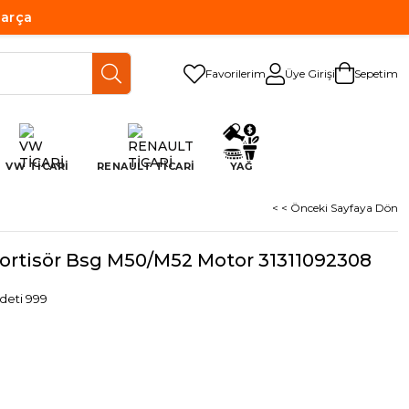
Parça
Favorilerim
Üye Girişi
Sepetim
VW TİCARİ
RENAULT TİCARİ
YAĞ
< < Önceki Sayfaya Dön
rtisör Bsg M50/M52 Motor 31311092308
deti 999