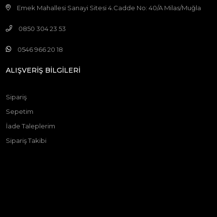
Emek Mahallesi Sanayi Sitesi 4.Cadde No: 40/A Milas/Muğla
0850 304 23 53
0546 966 20 18
ALIŞVERİŞ BİLGİLERİ
Sipariş
Sepetim
İade Taleplerim
Sipariş Takibi