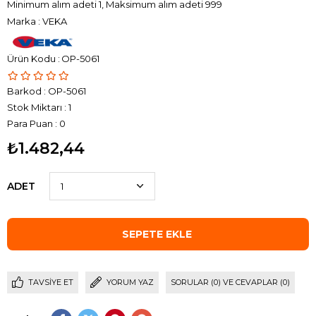
Minimum alım adeti 1, Maksimum alım adeti 999
Marka
:
VEKA
OP-5061
Barkod
:
OP-5061
Stok Miktarı
:
1
Para Puan
:
0
₺1.482,44
ADET
TAVSIYE ET
YORUM YAZ
SORULAR (0) VE CEVAPLAR (0)